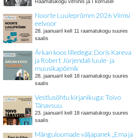
Raamatukogu vitriinis ja I korrusel
Noorte Luuleprõmm 2026 Viimsi
eelvoor
28. jaanuaril kell 11 raamatukogu suures
saalis
Ärkan koos lilledega: Doris Kareva
ja Robert Jürjendali luule- ja
muusikapõimik
28. jaanuaril kell 18 raamatukogu suures
saalis
Vestlusõhtu kirjanikuga: Toivo
Tänavsuu
23. jaanuaril kell 18 raamatukogu suures
saalis
Mänguloomade väljapanek „Ema ja