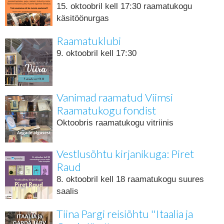
15. oktoobril kell 17:30 raamatukogu
käsitöönurgas
Raamatuklubi
9. oktoobril kell 17:30
Vanimad raamatud Viimsi
Raamatukogu fondist
Oktoobris raamatukogu vitriinis
Vestlusõhtu kirjanikuga: Piret
Raud
8. oktoobril kell 18 raamatukogu suures
saalis
Tiina Pargi reisiõhtu ''Itaalia ja