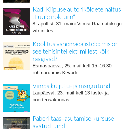
Kadi Kiipuse autoriköidete näitus
„Luule nokturn“
8. aprillist–31. maini Viimsi Raamatukogu
vitriinides
Koolitus vanemaealistele: mis on
see tehisintellekt, millest kõik
räägivad?
Esmaspäeval, 25. mail kell 15–16.30
rühmaruumis Kevade
Vimpsiku jutu- ja mängutund
Laupäeval, 23. mail kell 13 laste- ja
noorteosakonnas
Paberi taaskasutamise kursuse
avatud tund