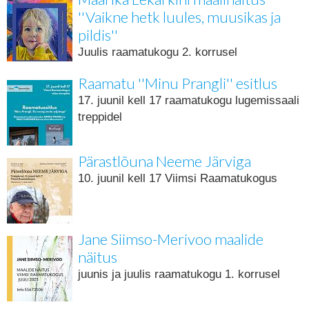
''Vaikne hetk luules, muusikas ja
pildis''
Juulis raamatukogu 2. korrusel
Raamatu ''Minu Prangli'' esitlus
17. juunil kell 17 raamatukogu lugemissaali
treppidel
Pärastlõuna Neeme Järviga
10. juunil kell 17 Viimsi Raamatukogus
Jane Siimso-Merivoo maalide
näitus
juunis ja juulis raamatukogu 1. korrusel