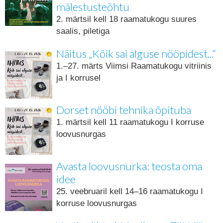
mälestusteõhtu
2. märtsil kell 18 raamatukogu suures
saalis, piletiga
Näitus „Kõik sai alguse nööpidest...“
1.–27. märts Viimsi Raamatukogu vitriinis
ja I korrusel
Dorset nööbi tehnika õpituba
1. märtsil kell 11 raamatukogu I korruse
loovusnurgas
Avasta loovusnurka: teosta oma
idee
25. veebruaril kell 14–16 raamatukogu I
korruse loovusnurgas