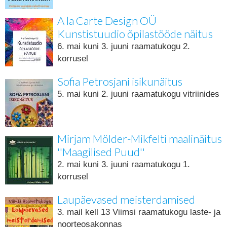
A la Carte Design OÜ
Kunstistuudio õpilastööde näitus
6. mai kuni 3. juuni raamatukogu 2.
korrusel
Sofia Petrosjani isikunäitus
5. mai kuni 2. juuni raamatukogu vitriinides
Mirjam Mölder-Mikfelti maalinäitus
''Maagilised Puud''
2. mai kuni 3. juuni raamatukogu 1.
korrusel
Laupäevased meisterdamised
3. mail kell 13 Viimsi raamatukogu laste- ja
noorteosakonnas