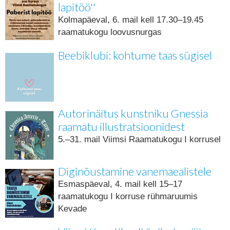
lapitöö''
Kolmapäeval, 6. mail kell 17.30–19.45
raamatukogu loovusnurgas
Beebiklubi: kohtume taas sügisel
Autorinäitus kunstniku Gnessia
raamatu illustratsioonidest
5.–31. mail Viimsi Raamatukogu I korrusel
Diginõustamine vanemaealistele
Esmaspäeval, 4. mail kell 15–17
raamatukogu I korruse rühmaruumis
Kevade