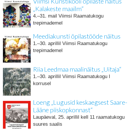
Viimsi Kunstikooli õpilaste näitus
„Kalakeste maailm“
4.–31. mail Viimsi Raamatukogu
trepimademel
Meediakunsti õpilastööde näitus
1.–30. aprillil Viimsi Raamatukogu
trepimademel
Riia Leedmaa maalinäitus „Uitaja“
1.–30. aprillil Viimsi Raamatukogu I
korrusel
Loeng „Lugusid keskaegsest Saare-
Lääne piiskopkonnast“
Laupäeval, 25. aprillil kell 11 raamatukogu
suures saalis