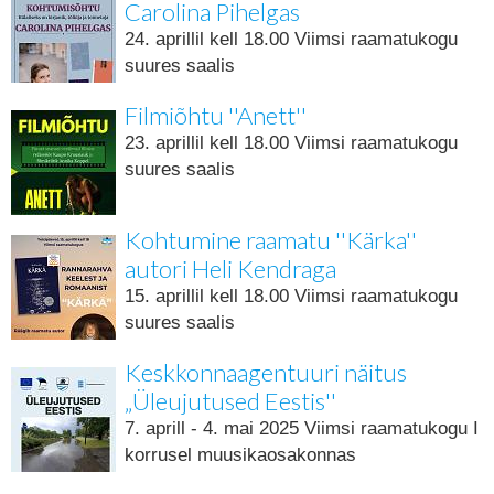
Carolina Pihelgas
24. aprillil kell 18.00 Viimsi raamatukogu
suures saalis
Filmiõhtu ''Anett''
23. aprillil kell 18.00 Viimsi raamatukogu
suures saalis
Kohtumine raamatu ''Kärka''
autori Heli Kendraga
15. aprillil kell 18.00 Viimsi raamatukogu
suures saalis
Keskkonnaagentuuri näitus
„Üleujutused Eestis''
7. aprill - 4. mai 2025 Viimsi raamatukogu I
korrusel muusikaosakonnas