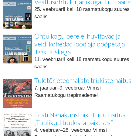
Vestlusõhtu kirjanikuga: Tiit Lääne
25. veebruaril kell 18 raamatukogu suures
saalis
Õhtu kogu perele: huvitavad ja
veidi kõhedad lood ajalooõpetaja
Jaak Juskega
11. veebruaril kell 18 raamatukogu suures
saalis
Tuletõrjeteemaliste trükiste näitus
7. jaanuar–9. veebruar Viimsi
Raamatukogu trepimademel
Eesti Nahakunstnike Liidu näitus
„Tuulikud tuules ja päikeses“
4. veebruar–28. veebruar Viimsi