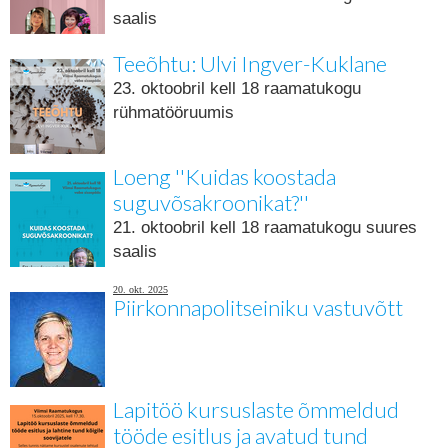
saalis
Teeõhtu: Ulvi Ingver-Kuklane
23. oktoobril kell 18 raamatukogu
rühmatööruumis
Loeng ''Kuidas koostada
suguvõsakroonikat?''
21. oktoobril kell 18 raamatukogu suures
saalis
20. okt. 2025
Piirkonnapolitseiniku vastuvõtt
Lapitöö kursuslaste õmmeldud
tööde esitlus ja avatud tund