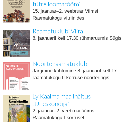
tütre loomarõõm“
15. jaanuar–2. veebruar Viimsi
Raamatukogu vitriinides
Raamatuklubi Viira
8. jaanuaril kell 17.30 rühmaruumis Sügis
Noorte raamatuklubi
Järgmine kohtumine 8. jaanuaril kell 17
raamatukogu II korruse noorteringis
Ly Kaalma maalinäitus
„Uneskõndija“
2. jaanuar–2. veebruar Viimsi
Raamatukogu I korrusel