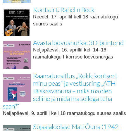
Kontsert: Rahel n Beck
Reedel, 17. aprillil kell 18 raamatukogu
suures saalis
Avasta loovusnurka: 3D-printerid
Neljapäeval, 16. aprillil kell 14–16
raamatukogu I korruse loovusnurgas
Raamatuesitlus „Rokk-kontsert
minu peas“ ja vestlusring „ATH
täiskasvanuna – miks ma olen
selline ja mida ma sellega teha
saan?“
Neljapäeval, 9. aprillil kell 18 raamatukogu suures saalis
Sõjaajaloolase Mati Õuna (1942–