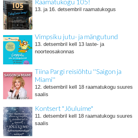
Raamatukogu 105!
13. ja 16. detsembril raamatukogus
Vimpsiku jutu- ja mängutund
13. detsembril kell 13 laste- ja
noorteosakonnas
Tiina Pargi reisiõhtu ''Saigon ja
Miami''
12. detsembril kell 18 raamatukogu suures
saalis
Kontsert "Jõuluime"
11. detsembril kell 18 raamatukogu suures
saalis