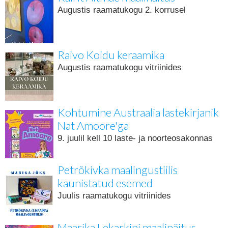
Augustis raamatukogu 2. korrusel
Raivo Koidu keraamika
Augustis raamatukogu vitriinides
Kohtumine Austraalia lastekirjanik
Nat Amoore'ga
9. juulil kell 10 laste- ja noorteosakonnas
Petrõkivka maalingustiilis
kaunistatud esemed
Juulis raamatukogu vitriinides
Maarika Lekarkini maalinäitus