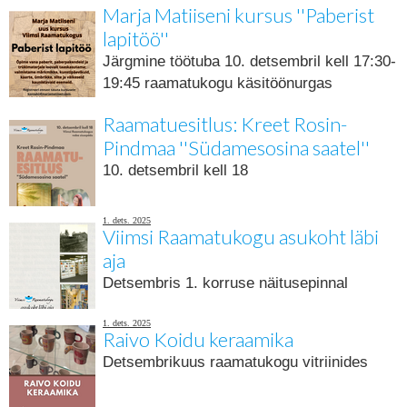
Marja Matiiseni kursus ''Paberist
lapitöö''
Järgmine töötuba 10. detsembril kell 17:30-
19:45 raamatukogu käsitöönurgas
Raamatuesitlus: Kreet Rosin-
Pindmaa ''Südamesosina saatel''
10. detsembril kell 18
1. dets. 2025
Viimsi Raamatukogu asukoht läbi
aja
Detsembris 1. korruse näitusepinnal
1. dets. 2025
Raivo Koidu keraamika
Detsembrikuus raamatukogu vitriinides