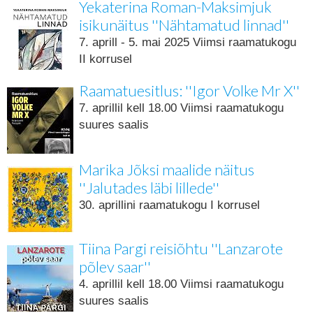
Yekaterina Roman-Maksimjuk
isikunäitus ''Nähtamatud linnad''
7. aprill - 5. mai 2025 Viimsi raamatukogu
II korrusel
Raamatuesitlus: ''Igor Volke Mr X''
7. aprillil kell 18.00 Viimsi raamatukogu
suures saalis
Marika Jõksi maalide näitus
''Jalutades läbi lillede''
30. aprillini raamatukogu I korrusel
Tiina Pargi reisiõhtu ''Lanzarote
põlev saar''
4. aprillil kell 18.00 Viimsi raamatukogu
suures saalis