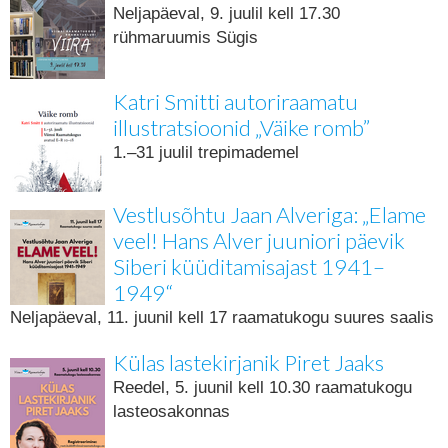
Neljapäeval, 9. juulil kell 17.30
rühmaruumis Sügis
Katri Smitti autoriraamatu
illustratsioonid „Väike romb”
1.–31 juulil trepimademel
Vestlusõhtu Jaan Alveriga: „Elame
veel! Hans Alver juuniori päevik
Siberi küüditamisajast 1941–
1949“
Neljapäeval, 11. juunil kell 17 raamatukogu suures saalis
Külas lastekirjanik Piret Jaaks
Reedel, 5. juunil kell 10.30 raamatukogu
lasteosakonnas