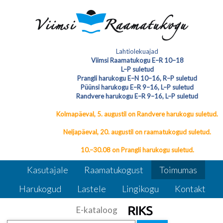
Loe edasi
Sündmuste arhiiv
Lahtiolekuajad
Viimsi Raamatukogu E–R 10–18
L–P suletud
Sündmuste arhiiv
Prangli harukogu E–N 10–16, R–P suletud
Püünsi harukogu E–R 9–16, L–P suletud
Randvere harukogu E–R 9–16, L–P suletud
Kolmapäeval, 5. augustil on Randvere harukogu suletud.
Neljapäeval, 20. augustil on raamatukogud suletud.
10.–30.08 on Prangli harukogu suletud.
Kasutajale
Raamatukogust
Toimumas
Harukogud
Lastele
Lingikogu
Kontakt
E-kataloog