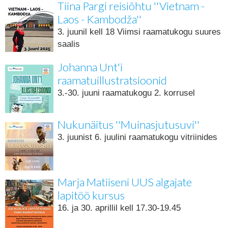
Tiina Pargi reisiõhtu ''Vietnam -
Laos - Kambodža''
3. juunil kell 18 Viimsi raamatukogu suures
saalis
Johanna Unt'i
raamatuillustratsioonid
3.-30. juuni raamatukogu 2. korrusel
Nukunäitus ''Muinasjutusuvi''
3. juunist 6. juulini raamatukogu vitriinides
Marja Matiiseni UUS algajate
lapitöö kursus
16. ja 30. aprillil kell 17.30-19.45