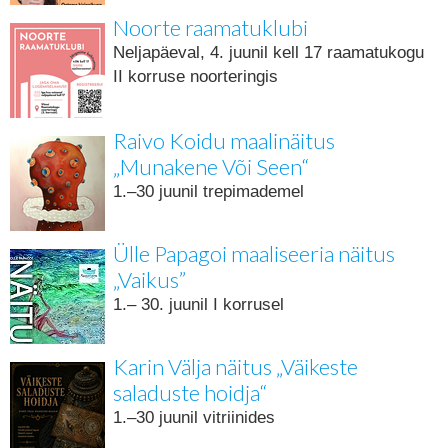
Noorte raamatuklubi
Neljapäeval, 4. juunil kell 17 raamatukogu
II korruse noorteringis
Raivo Koidu maalinäitus
„Munakene Või Seen“
1.–30 juunil trepimademel
Ülle Papagoi maaliseeria näitus
„Vaikus”
1.– 30. juunil I korrusel
Karin Välja näitus „Väikeste
saladuste hoidja“
1.–30 juunil vitriinides