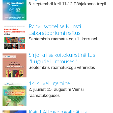
8. septembril kell 11-12 Põhjakonna trepil
Rahvusvahelise Kunsti
Laboratooriumi näitus
Septembris raamatukogu 1. korrusel
Sirje Kriisa köitekunstinäitus
''Lugude lummuses''
Septembris raamatukogu vitriinides
14. suvelugemine
2. juunist 15. augustini Viimsi
raamatukogudes
Kairit Altmäe maalinäitus