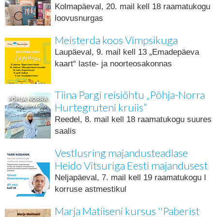
Kolmapäeval, 20. mail kell 18 raamatukogu
loovusnurgas
Meisterda koos Vimpsikuga
Laupäeval, 9. mail kell 13 „Emadepäeva
kaart“ laste- ja noorteosakonnas
Tiina Pargi reisiõhtu „Põhja-Norra
Hurtegruteni kruiis“
Reedel, 8. mail kell 18 raamatukogu suures
saalis
Vestlusring majandusteadlase
Heido Vitsuriga Eesti majandusest
Neljapäeval, 7. mail kell 19 raamatukogu I
korruse astmestikul
Marja Matiiseni kursus ''Paberist