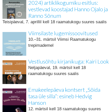
2024) artiklikogumiku esitlus:
vestlevad koostajad Hanno Ojalo ja
Ranno Sõnum
Teisipäeval, 7. aprillil kell 18 raamatukogu suures saalis
Viimsilaste lugemissoovitused
10.–31. märtsil Viimsi Raamatukogu
trepimademel
Vestlusõhtu kirjanikuga: Kairi Look
Neljapäeval, 19. märtsil kell 18
raamatukogu suures saalis
Emakeelepäeva kontsert „Sõida
tasa üle silla“: esineb Hedvig
Hanson
12. märtsil kell 18 raamatukogu suures