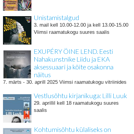
Unistamistalgud
3. mail kell 10.00-12.00 ja kell 13.00-15.00
Viimsi raamatukogu suures saalis
EXUPÉRY ÖINE LEND. Eesti
Nahakunstnike Liidu ja EKA
aksessuaari ja köite osakonna
näitus
7. märts - 30. aprill 2025 Viimsi raamatukogu vitriinides
Vestlusõhtu kirjanikuga: Lilli Luuk
29. aprillil kell 18 raamatukogu suures
saalis
Kohtumisõhtu külaliseks on