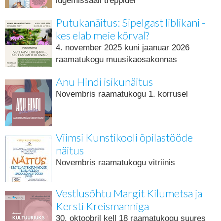
lugemissaali treppidel
Putukanäitus: Sipelgast liblikani -
kes elab meie kõrval?
4. november 2025 kuni jaanuar 2026
raamatukogu muusikaosakonnas
Anu Hindi isikunäitus
Novembris raamatukogu 1. korrusel
Viimsi Kunstikooli õpilastööde
näitus
Novembris raamatukogu vitriinis
Vestlusõhtu Margit Kilumetsa ja
Kersti Kreismanniga
30. oktoobril kell 18 raamatukogu suures