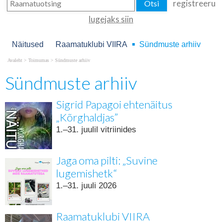
registreeru
lugejaks siin
Näitused
Raamatuklubi VIIRA
Sündmuste arhiiv
Avaleht
>
Toimumas
>
Sündmuste arhiiv
Sündmuste arhiiv
Sigrid Papagoi ehtenäitus
„Kõrghaldjas”
1.–31. juulil vitriinides
Jaga oma pilti: „Suvine
lugemishetk“
1.–31. juuli 2026
Raamatuklubi VIIRA