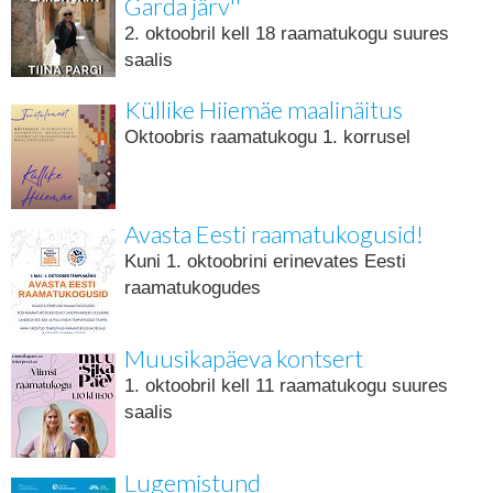
Garda järv''
2. oktoobril kell 18 raamatukogu suures
saalis
Küllike Hiiemäe maalinäitus
Oktoobris raamatukogu 1. korrusel
Avasta Eesti raamatukogusid!
Kuni 1. oktoobrini erinevates Eesti
raamatukogudes
Muusikapäeva kontsert
1. oktoobril kell 11 raamatukogu suures
saalis
Lugemistund