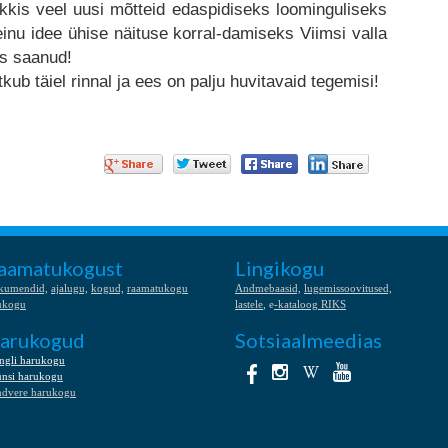
 tekkis veel uusi mõtteid edaspidiseks loominguliseks
inu idee ühise näituse korral-damiseks Viimsi valla
s saanud!
ub täiel rinnal ja ees on palju huvitavaid tegemisi!
aamatukogust
Lingikogu
kumendid,
ajalugu,
kogud,
raamatukogu
Andmebaasid,
lugemissoovitused,
ukogu
lastele
, e
-kataloog RIKS
arukogud
Sotsiaalmeedias
ngli harukogu
nsi harukogu
ndvere harukogu