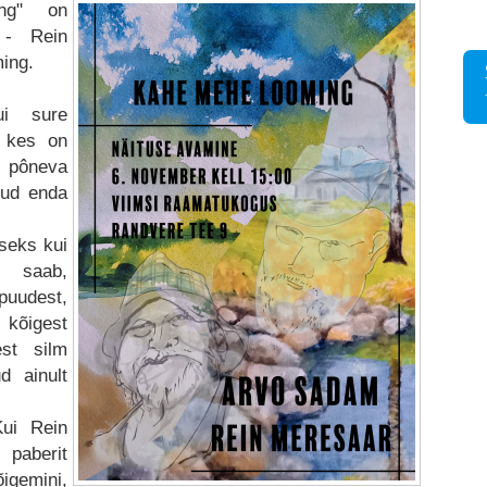
ing" on
 - Rein
ing.
i sure
, kes on
 pôneva
nud enda
iseks kui
 saab,
puudest,
 kõigest
st silm
ud ainult
ui Rein
 paberit
õigemini,