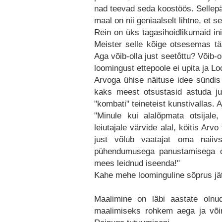
nad teevad seda koostöös. Sellepä
maal on nii geniaalselt lihtne, et s
Rein on üks tagasihoidlikumaid in
Meister selle kõige otsesemas tähe
Aga võib-olla just seetôttu? Võib-o
loomingust ettepoole ei upita ja Lo
Arvoga ühise näituse idee sündis 
kaks meest otsustasid astuda ju
"kombati" teineteist kunstivallas. A
"Minule kui alalõpmata otsijale,
leiutajale värvide alal, köitis Arvo
just võlub vaatajat oma naii
pühendumusega panustamisega om
mees leidnud iseenda!"
Kahe mehe loominguline sõprus jätk
Maalimine on läbi aastate oln
maalimiseks rohkem aega ja võima