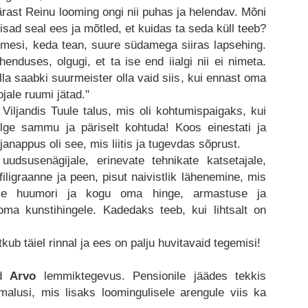
rast Reinu looming ongi nii puhas ja helendav. Mõni
eisad seal ees ja mõtled, et kuidas ta seda küll teeb?
imesi, keda tean, suure südamega siiras lapsehing.
nduses, olgugi, et ta ise end iialgi nii ei nimeta.
lla saabki suurmeister olla vaid siis, kui ennast oma
ojale ruumi jätad."
Viljandis Tuule talus, mis oli kohtumispaigaks, kui
lge sammu ja päriselt kohtuda! Koos einestati ja
janappus oli see, mis liitis ja tugevdas sõprust.
 uudsusenägijale, erinevate tehnikate katsetajale,
 filigraanne ja peen, pisut naivistlik lähenemine, mis
vse huumori ja kogu oma hinge, armastuse ja
a kunstihingele. Kadedaks teeb, kui lihtsalt on
ub täiel rinnal ja ees on palju huvitavaid tegemisi!
ud
Arvo
lemmiktegevus. Pensionile jäädes tekkis
lusi, mis lisaks loomingulisele arengule viis ka