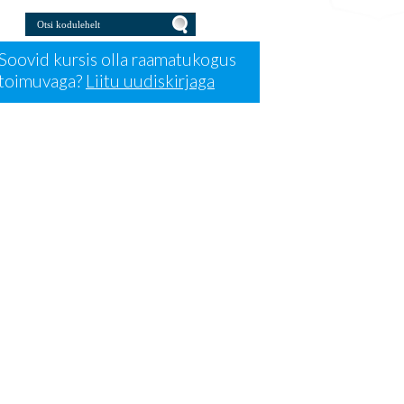
Otsi kodulehelt
Press for Otsi kodulehelt
Soovid kursis olla raamatukogus
toimuvaga?
Liitu uudiskirjaga