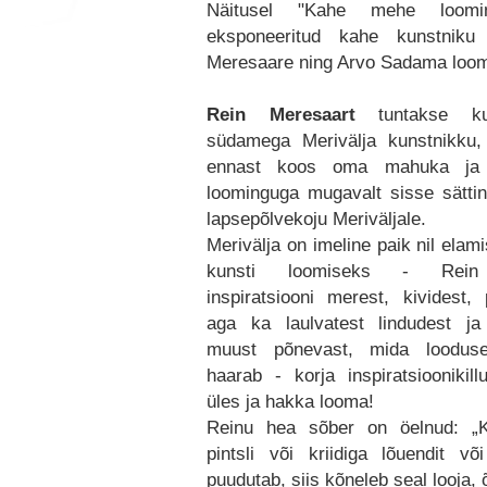
Näitusel "Kahe mehe loom
eksponeeritud kahe kunstniku
Meresaare ning Arvo Sadama loom
Rein Meresaart
tuntakse ku
südamega Merivälja kunstnikku
ennast koos oma mahuka ja
loominguga mugavalt sisse sätti
lapsepõlvekoju Meriväljale.
Merivälja on imeline paik nil elam
kunsti loomiseks - Rein
inspiratsiooni merest, kividest, 
aga ka laulvatest lindudest ja
muust põnevast, mida looduse
haarab - korja inspiratsioonikill
üles ja hakka looma!
Reinu hea sõber on öelnud: „K
pintsli või kriidiga lõuendit või
puudutab, siis kõneleb seal looja, 