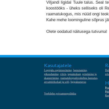
Viljandi ligidal Tuule talus. Seal
koostööks - üheks selliseks oli Re
raamatukogus, mis nüüd ongi teok
Kahe mehe loominguline sõprus jätk
Olete oodatud näitusega tutvuma!
Kasutajatele
R
Lugejaks registreerimine,
laenutamine,
Do
pikendamine,
viivis,
tagastuskast,
printimine ja
nõ
skaneerimine,
raamatukogudevaheline laenutus,
H
arvutitöökohad ja wifi,
ligipääsetavus
Pra
Püü
Veebilehe privaatsuspoliitika
Ra