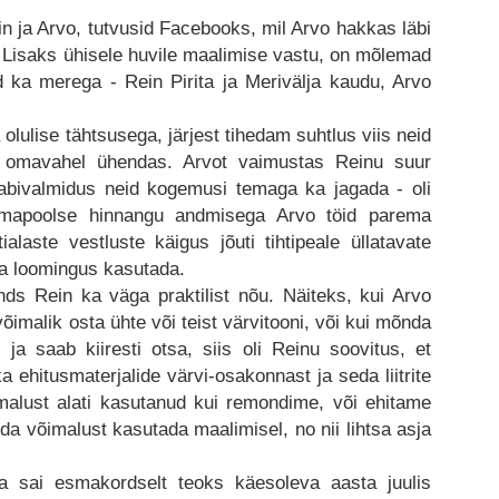
 ja Arvo, tutvusid Facebooks, mil Arvo hakkas läbi
Lisaks ühisele huvile maalimise vastu, on mõlemad
ka merega - Rein Pirita ja Merivälja kaudu, Arvo
olulise tähtsusega, järjest tihedam suhtlus viis neid
d omavahel ühendas. Arvot vaimustas Reinu suur
abivalmidus neid kogemusi temaga ka jagada - oli
omapoolse hinnangu andmisega Arvo töid parema
alaste vestluste käigus jõuti tihtipeale üllatavate
da loomingus kasutada.
nds Rein ka väga praktilist nõu. Näiteks, kui Arvo
s võimalik osta ühte või teist värvitooni, või kui mõnda
 ja saab kiiresti otsa, siis oli Reinu soovitus, et
a ehitusmaterjalide värvi-osakonnast ja seda liitrite
alust alati kasutanud kui remondime, või ehitame
eda võimalust kasutada maalimisel, no nii lihtsa asja
a sai esmakordselt teoks käesoleva aasta juulis