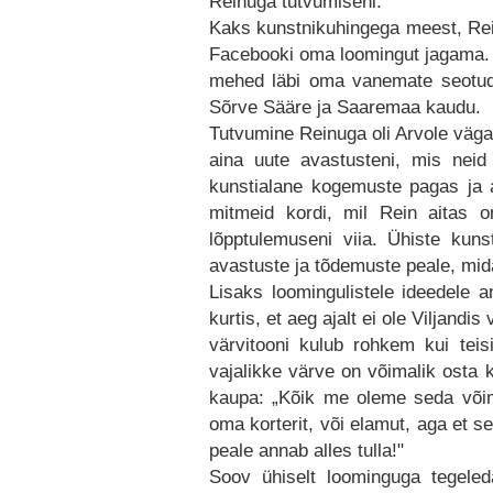
Reinuga tutvumiseni.
Kaks kunstnikuhingega meest, Rein
Facebooki oma loomingut jagama. 
mehed läbi oma vanemate seotud 
Sõrve Sääre ja Saaremaa kaudu.
Tutvumine Reinuga oli Arvole väga 
aina uute avastusteni, mis nei
kunstialane kogemuste pagas ja 
mitmeid kordi, mil Rein aitas 
lõpptulemuseni viia. Ühiste kunsti
avastuste ja tõdemuste peale, mi
Lisaks loomingulistele ideedele a
kurtis, et aeg ajalt ei ole Viljandi
värvitooni kulub rohkem kui teisi
vajalikke värve on võimalik osta k
kaupa: „Kõik me oleme seda võim
oma korterit, või elamut, aga et s
peale annab alles tulla!"
Soov ühiselt loominguga tegeled