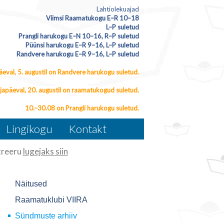
Lahtiolekuajad
Viimsi Raamatukogu E–R 10–18
L–P suletud
Prangli harukogu E–N 10–16, R–P suletud
Püünsi harukogu E–R 9–16, L–P suletud
Randvere harukogu E–R 9–16, L–P suletud
eval, 5. augustil on Randvere harukogu suletud.
japäeval, 20. augustil on raamatukogud suletud.
10.–30.08 on Prangli harukogu suletud.
Lingikogu
Kontakt
reeru
lugejaks siin
Näitused
Raamatuklubi VIIRA
Sündmuste arhiiv