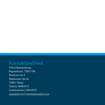
Kontaktandmed
Viimsi Raamatukogu
Registrikood: 75021706
Randvere tee 9
Haabneeme alevik
74001 Viimsi
Telefon 56882673
Lasteteenindus 54004033
raamatukogu@viimsiraamatukogu.ee