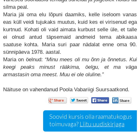
silma peal.
Maria jäi oma elu lõpuni daamiks, kelle iseloom vanas
eas küll veidi tujukaks muutus, kuid kes ei virisenud ega
kurtnud. Kohati oli vaid aimata kurbust selle üle, et talle
ei olnud antud täpsemaid andmeid tema abikaasa
saatuse kohta. Maria suri paar nädalat enne oma 90.
sünnipäeva 1978. aastal.
Maria on öelnud:
“Minu mees oli mu õnn ja õnnetus. Kui
keegi peaks minust rääkima, öelgu, et ma väga
armastasin oma meest. Muu ei ole oluline.”
Näituse on vahendanud Poola Vabariigi Suursaatkond.
Soovid kursis olla raamatukogus
toimuvaga?
Liitu uudiskirjaga