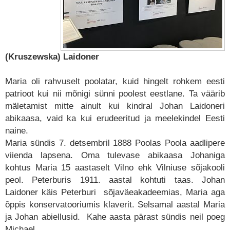
(Kruszewska) Laidoner
Maria oli rahvuselt poolatar, kuid hingelt rohkem eesti
patrioot kui nii mõnigi sünni poolest eestlane. Ta väärib
mäletamist mitte ainult kui kindral Johan Laidoneri
abikaasa, vaid ka kui erudeeritud ja meelekindel Eesti
naine.
Maria sündis 7. detsembril 1888 Poolas Poola aadlipere
viienda lapsena. Oma tulevase abikaasa Johaniga
kohtus Maria 15 aastaselt Vilno ehk Vilniuse sõjakooli
peol. Peterburis 1911. aastal kohtuti taas. Johan
Laidoner käis Peterburi sõjaväeakadeemias, Maria aga
õppis konservatooriumis klaverit. Selsamal aastal Maria
ja Johan abiellusid. Kahe aasta pärast sündis neil poeg
Michael.