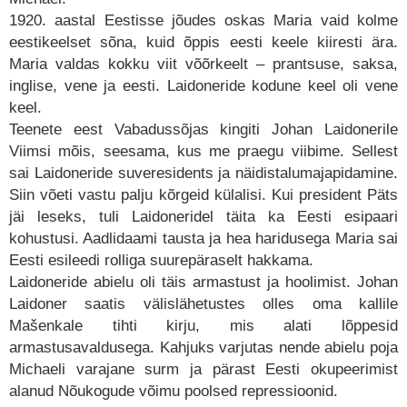
1920. aastal Eestisse jõudes oskas Maria vaid kolme
eestikeelset sõna, kuid õppis eesti keele kiiresti ära.
Maria valdas kokku viit võõrkeelt – prantsuse, saksa,
inglise, vene ja eesti. Laidoneride kodune keel oli vene
keel.
Teenete eest Vabadussõjas kingiti Johan Laidonerile
Viimsi mõis, seesama, kus me praegu viibime. Sellest
sai Laidoneride suveresidents ja näidistalumajapidamine.
Siin võeti vastu palju kõrgeid külalisi. Kui president Päts
jäi leseks, tuli Laidoneridel täita ka Eesti esipaari
kohustusi. Aadlidaami tausta ja hea haridusega Maria sai
Eesti esileedi rolliga suurepäraselt hakkama.
Laidoneride abielu oli täis armastust ja hoolimist. Johan
Laidoner saatis välislähetustes olles oma kallile
Mašenkale tihti kirju, mis alati lõppesid
armastusavaldusega. Kahjuks varjutas nende abielu poja
Michaeli varajane surm ja pärast Eesti okupeerimist
alanud Nõukogude võimu poolsed repressioonid.