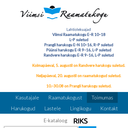
Avatud aprilli lõpuni raamatukogu teisel
Lahtiolekuajad
korrusel ” Näituse on vahendanud Poola
Viimsi Raamatukogu E–R 10–18
L–P suletud
Vabariigi Suursaatkond
Maria
Maria Kruszewska-Laidoneri
Prangli harukogu E–N 10–16, R–P suletud
Kruszewska-Laidoneri fotoportreede
Püünsi harukogu E–R 9–16, L–P suletud
fotoportreede näitus
näitus
Randvere harukogu E–R 9–16, L–P suletud
Kolmapäeval, 5. augustil on Randvere harukogu suletud.
Neljapäeval, 20. augustil on raamatukogud suletud.
10.–30.08 on Prangli harukogu suletud.
Kasutajale
Raamatukogust
Toimumas
Harukogud
Lastele
Lingikogu
Kontakt
E-kataloog