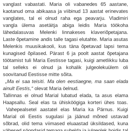
vanglast vabastati. Maria oli vabanedes 65 aastane,
kaotanud oma abikaasa ja viibinud 13 aastat erinevates
vanglates, tal ei olnud raha ega peavarju. Vladimiri
vangla ülema asetäitja abiga leidis Maria töökoha
lähedalasuvas Melenki linnakeses klaveriõpetajana.
Laste õpetamine andis talle tagasi elutahte. Maria asutas
Melenkis muusikakooli, kus täna õpetavad lapsi tema
kunagised õpilased. Pärast 6 ja poolt aastat õpetajana
töötamist tuli Maria Eestisse tagasi, kuigi ametlikku luba
tal selleks ei olnud ja kohalik julgeolekuülem oli
soovitanud Eestisse mitte sõita.
„Ma ei saa teisiti. Ma olen eestiaegne, ma saan elada
ainult Eestis,“
olevat Maria öelnud.
Tallinnas ei olnud Marial lubatud elada, ta asus elama
Haapsallu. Seal elas ta ühisköögiga korteri ühes toas.
Vahepealsetel aastatel elas Maria ka Pärnus. Kuigi
Marial oli Eestis sugulasi ja jäänud mõned ustavad
sõbrad, olid tema viimased eluaastad üksildased, kuna
vähesed söondasid temaga suhelda ja julgeolek hoidis tal