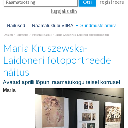
registreeru
lugejaks siin
Näitused
Raamatuklubi VIIRA
Sündmuste arhiiv
Avaleht
>
Toimumas
>
Sündmuste arhiiv
>
Maria Kruszewska-Laidoneri fotoportreede näit
Maria Kruszewska-
Laidoneri fotoportreede
näitus
Avatud aprilli lõpuni raamatukogu teisel korrusel
Maria