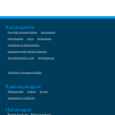
Kasutajatele
Lugejaks registreerimine,
laenutamine,
pikendamine,
viivis,
tagastuskast,
printimine ja skaneerimine,
raamatukogudevaheline laenutus,
arvutitöökohad ja wifi,
ligipääsetavus
Veebilehe privaatsuspoliitika
Raamatukogust
Dokumendid,
ajalugu,
kogud,
raamatukogu nõukogu
Harukogud
Prangli harukogu
Püünsi harukogu