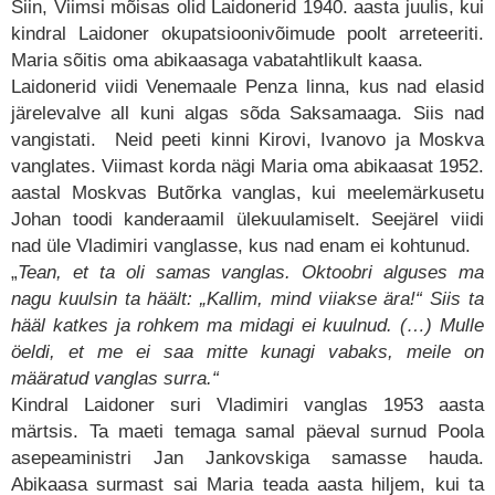
Siin, Viimsi mõisas olid Laidonerid 1940. aasta juulis, kui
kindral Laidoner okupatsioonivõimude poolt arreteeriti.
Maria sõitis oma abikaasaga vabatahtlikult kaasa.
Laidonerid viidi Venemaale Penza linna, kus nad elasid
järelevalve all kuni algas sõda Saksamaaga. Siis nad
vangistati. Neid peeti kinni Kirovi, Ivanovo ja Moskva
vanglates. Viimast korda nägi Maria oma abikaasat 1952.
aastal Moskvas Butõrka vanglas, kui meelemärkusetu
Johan toodi kanderaamil ülekuulamiselt. Seejärel viidi
nad üle Vladimiri vanglasse, kus nad enam ei kohtunud.
„
Tean, et ta oli samas vanglas. Oktoobri alguses ma
nagu kuulsin ta häält: „Kallim, mind viiakse ära!“ Siis ta
hääl katkes ja rohkem ma midagi ei kuulnud. (…) Mulle
öeldi, et me ei saa mitte kunagi vabaks, meile on
määratud vanglas surra.“
Kindral Laidoner suri Vladimiri vanglas 1953 aasta
märtsis. Ta maeti temaga samal päeval surnud Poola
asepeaministri Jan Jankovskiga samasse hauda.
Abikaasa surmast sai Maria teada aasta hiljem, kui ta