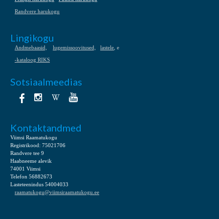
Randvere harukogu
Lingikogu
Andmebaasid,
lugemissoovitused,
lastele
, e
-kataloog RIKS
Sotsiaalmeedias
Kontaktandmed
Viimsi Raamatukogu
Registrikood: 75021706
Randvere tee 9
Haabneeme alevik
74001 Viimsi
Telefon 56882673
Lasteteenindus 54004033
raamatukogu@viimsiraamatukogu.ee