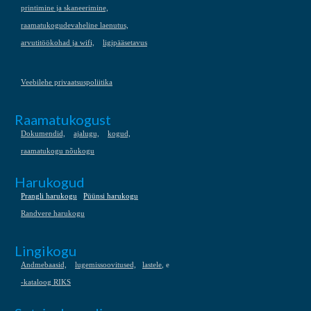
printimine ja skaneerimine,
raamatukogudevaheline laenutus,
arvutitöökohad ja wifi,
ligipääsetavus
Veebilehe privaatsuspoliitika
Raamatukogust
Dokumendid,
ajalugu,
kogud,
raamatukogu nõukogu
Harukogud
Prangli harukogu
Püünsi harukogu
Randvere harukogu
Lingikogu
Andmebaasid,
lugemissoovitused,
lastele
, e
-kataloog RIKS