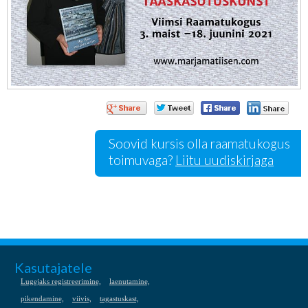
Soovid kursis olla raamatukogus
toimuvaga?
Liitu uudiskirjaga
Kasutajatele
Lugejaks registreerimine,
laenutamine,
pikendamine,
viivis,
tagastuskast,