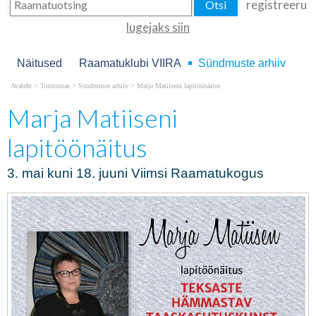
registreeru
lugejaks siin
Näitused
Raamatuklubi VIIRA
Sündmuste arhiiv
Avaleht
>
Toimumas
>
Sündmuste arhiiv
>
Marja Matiiseni lapitöönäitus
Marja Matiiseni
lapitöönäitus
3. mai kuni 18. juuni Viimsi Raamatukogus