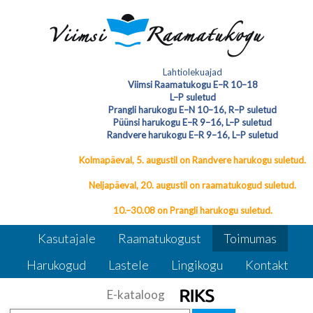
3. mai kuni 18. juuni Viimsi
Lahtiolekuajad
Raamatukogus
Marja Matiiseni
Viimsi Raamatukogu E–R 10–18
L–P suletud
lapitöönäitus
Marja Matiiseni lapitöönäitus
Prangli harukogu E–N 10–16, R–P suletud
Püünsi harukogu E–R 9–16, L–P suletud
Randvere harukogu E–R 9–16, L–P suletud
Kolmapäeval, 5. augustil on Randvere harukogu suletud.
Neljapäeval, 20. augustil on raamatukogud suletud.
10.–30.08 on Prangli harukogu suletud.
Kasutajale
Raamatukogust
Toimumas
Harukogud
Lastele
Lingikogu
Kontakt
E-kataloog