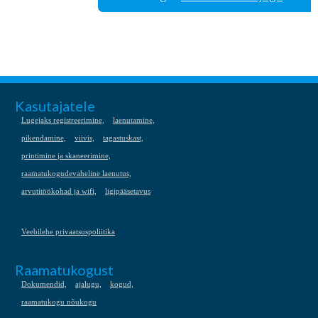
Kasutajatele
Lugejaks registreerimine,
laenutamine,
pikendamine,
viivis,
tagastuskast,
printimine ja skaneerimine,
raamatukogudevaheline laenutus,
arvutitöökohad ja wifi,
ligipääsetavus
Veebilehe privaatsuspoliitika
Raamatukogust
Dokumendid,
ajalugu,
kogud,
raamatukogu nõukogu