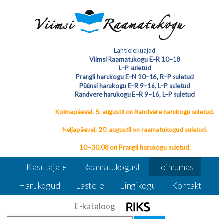
11. detsembril kell 12. 00 raamatukogu
Lahtiolekuajad
laste- ja noorteosakonnas
Kohtumine
Viimsi Raamatukogu E–R 10–18
L–P suletud
jõuluvanaga
Kohtumine jõuluvanaga
Prangli harukogu E–N 10–16, R–P suletud
Püünsi harukogu E–R 9–16, L–P suletud
Randvere harukogu E–R 9–16, L–P suletud
Kolmapäeval, 5. augustil on Randvere harukogu suletud.
Neljapäeval, 20. augustil on raamatukogud suletud.
10.–30.08 on Prangli harukogu suletud.
Kasutajale
Raamatukogust
Toimumas
Harukogud
Lastele
Lingikogu
Kontakt
E-kataloog