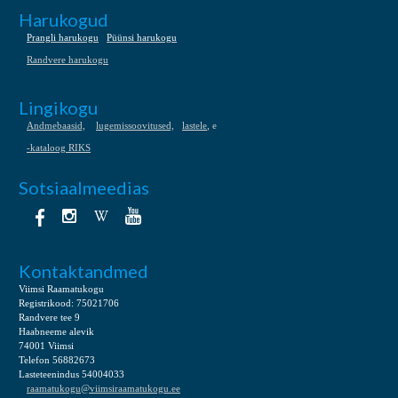
Harukogud
Prangli harukogu
Püünsi harukogu
Randvere harukogu
Lingikogu
Andmebaasid,
lugemissoovitused,
lastele
, e
-kataloog RIKS
Sotsiaalmeedias
Kontaktandmed
Viimsi Raamatukogu
Registrikood: 75021706
Randvere tee 9
Haabneeme alevik
74001 Viimsi
Telefon 56882673
Lasteteenindus 54004033
raamatukogu@viimsiraamatukogu.ee