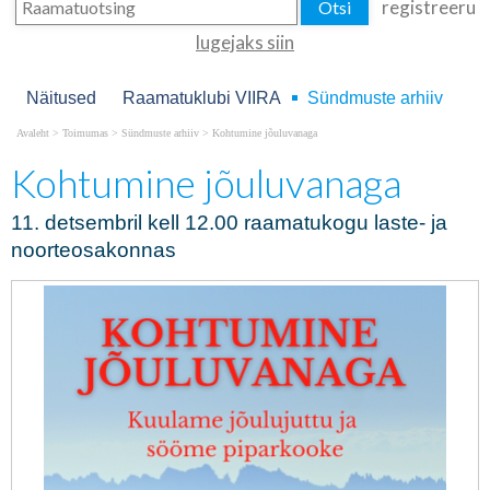
registreeru
lugejaks siin
Näitused
Raamatuklubi VIIRA
Sündmuste arhiiv
Avaleht
>
Toimumas
>
Sündmuste arhiiv
>
Kohtumine jõuluvanaga
Kohtumine jõuluvanaga
11. detsembril kell 12.00 raamatukogu laste- ja
noorteosakonnas