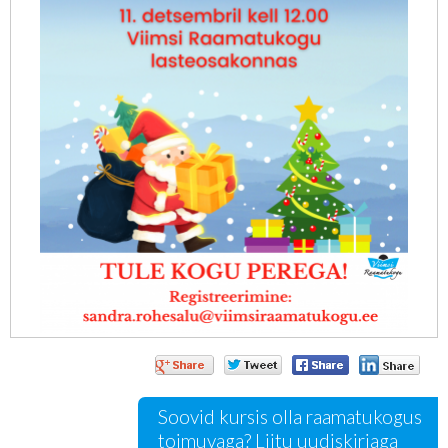
Soovid kursis olla raamatukogus
toimuvaga?
Liitu uudiskirjaga