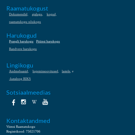
Raamatukogust
Dokumendid,
ajalugu,
kogud,
raamatukogu nõukogu
Harukogud
Prangli harukogu
Püünsi harukogu
Randvere harukogu
Lingikogu
Andmebaasid,
lugemissoovitused,
lastele
, e
-kataloog RIKS
Sotsiaalmeedias
Kontaktandmed
Viimsi Raamatukogu
Registrikood: 75021706