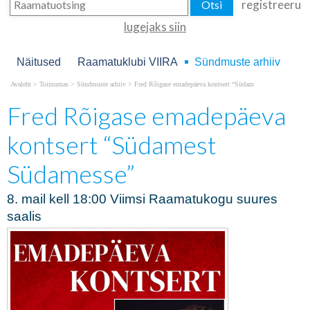
registreeru
lugejaks siin
Näitused
Raamatuklubi VIIRA
Sündmuste arhiiv
Avaleht
>
Toimumas
>
Sündmuste arhiiv
>
Fred Rõigase emadepäeva kontsert “Südam
Fred Rõigase emadepäeva
kontsert “Südamest
Südamesse”
8. mail kell 18:00 Viimsi Raamatukogu suures
saalis