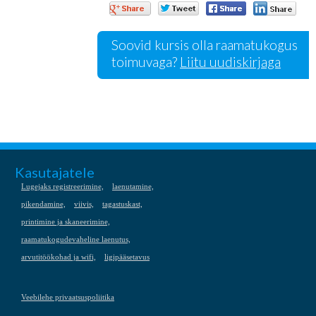
Soovid kursis olla raamatukogus
toimuvaga?
Liitu uudiskirjaga
Kasutajatele
Lugejaks registreerimine,
laenutamine,
pikendamine,
viivis,
tagastuskast,
printimine ja skaneerimine,
raamatukogudevaheline laenutus,
arvutitöökohad ja wifi,
ligipääsetavus
Veebilehe privaatsuspoliitika