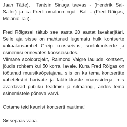
Jaan Tätte), Tantsin Sinuga taevas - (Hendrik Sal-
Saller) ja ka Fredi omaloomingut: Ball - (Fred Rõigas,
Melanie Tali).
Fred Rõigasel täitub see aasta 20 aastat lavakarjääri.
Selle aja sisse on mahtunud lugematu hulk kontserte
vokaalansambel Greip koosseisus, soolokontserte ja
esinemisi erinevates koosseisudes.
Viimane sooloprojekt, Raimond Valgre laulude kontsert,
jõudis rohkem kui 50 korral lavale. Kuna Fred Rõigas on
töötanud muusikaõpetajana, siis on ka tema kontsertite
vahetekstid harivate ja faktirikkaste nüanssidega, mis
avardavad publiku teadmisi ja silmaringi, andes tema
esinemistele põneva värvi.
Ootame teid kaunist kontserti nautima!
Sissepääs vaba.