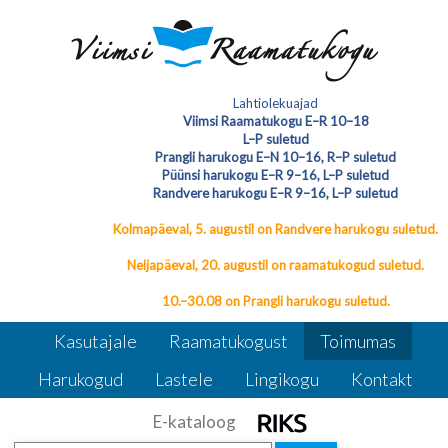
8. mail kell 18:00 Viimsi Raamatukogu
Lahtiolekuajad
suures saalis Ootame teid kaunist
Viimsi Raamatukogu E–R 10–18
L–P suletud
kontserti nautima! Sissepääs vaba
Fred
Fred Rõigase emadepäeva kontsert
Prangli harukogu E–N 10–16, R–P suletud
Rõigase emadepäeva kontsert “Südamest
Püünsi harukogu E–R 9–16, L–P suletud
Südamesse”
Randvere harukogu E–R 9–16, L–P suletud
Kolmapäeval, 5. augustil on Randvere harukogu suletud.
Neljapäeval, 20. augustil on raamatukogud suletud.
10.–30.08 on Prangli harukogu suletud.
Kasutajale
Raamatukogust
Toimumas
Harukogud
Lastele
Lingikogu
Kontakt
E-kataloog