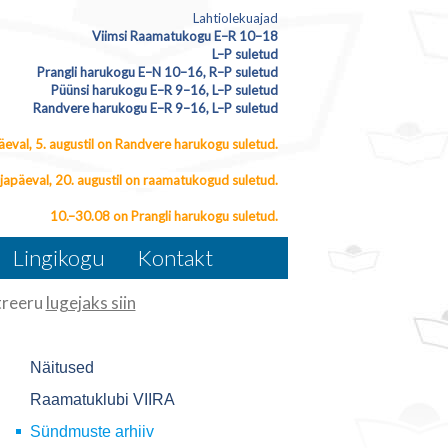
Lahtiolekuajad
Viimsi Raamatukogu E–R 10–18
L–P suletud
Prangli harukogu E–N 10–16, R–P suletud
Püünsi harukogu E–R 9–16, L–P suletud
Randvere harukogu E–R 9–16, L–P suletud
eval, 5. augustil on Randvere harukogu suletud.
japäeval, 20. augustil on raamatukogud suletud.
10.–30.08 on Prangli harukogu suletud.
Lingikogu
Kontakt
reeru
lugejaks siin
Näitused
Raamatuklubi VIIRA
Sündmuste arhiiv