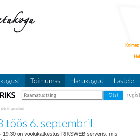
pärast!
Häired
Kolmapä
Häired
Nel
kogust
Toimumas
Harukogud
Lastele
regist
öös 6. septembril
töös 6. septembril
 - 19.30 on voolukatkestus RIKSWEB serveris, mis