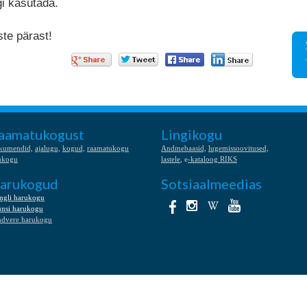
gi kasutada.
te pärast!
aamatukogust
Lingikogu
kumendid,
ajalugu,
kogud,
raamatukogu
Andmebaasid,
lugemissoovitused,
ukogu
lastele
, e
-kataloog RIKS
arukogud
Sotsiaalmeedias
ngli harukogu
nsi harukogu
ndvere harukogu