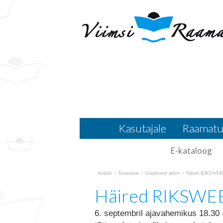
Vabandame võimalike ebamugavuste 
RIKSWEB töös 6. septembril
RIKSWEB töös 6
Kasutajale
Raamatu
E-kataloog
Avaleht
>
Toimumas
>
Sündmuste arhiiv
>
Häired RIKSWEB t
Häired RIKSWEB 
6. septembril ajavahemikus 18.30