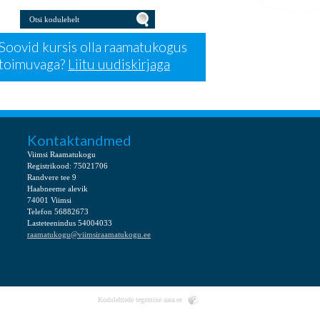
Otsi kodulehelt
Press for Otsi kodulehelt
Soovid kursis olla raamatukogus
toimuvaga?
Liitu uudiskirjaga
Kontaktandmed
Viimsi Raamatukogu
Registrikood: 75021706
Randvere tee 9
Haabneeme alevik
74001 Viimsi
Telefon 56882673
Lasteteenindus 54004033
raamatukogu@viimsiraamatukogu.ee
Kodulehtede tegemine
aara.ee