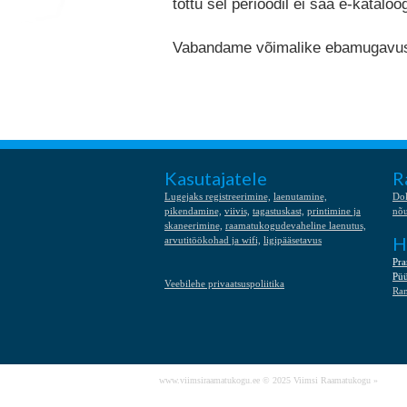
tõttu sel perioodil ei saa e-kataloo
Vabandame võimalike ebamugavus
Kasutajatele
R
Lugejaks registreerimine,
laenutamine,
Do
pikendamine,
viivis,
tagastuskast,
printimine ja
nõ
skaneerimine,
raamatukogudevaheline laenutus,
H
arvutitöökohad ja wifi,
ligipääsetavus
Pra
Püü
Veebilehe privaatsuspoliitika
Ra
www.viimsiraamatukogu.ee © 2025 Viimsi Raamatukogu »