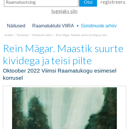
registreeru
lugejaks siin
Näitused
Raamatuklubi VIIRA
Sündmuste arhiiv
Avaleht
>
Toimumas
>
Sündmuste arhiiv
>
Rein Mägar. Maastik suurte kividega ja teisi
Rein Mägar. Maastik suurte
kividega ja teisi pilte
Oktoober 2022 Viimsi Raamatukogu esimesel
korrusel