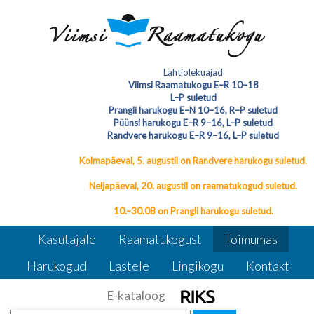
Oktoober 2022 Viimsi Raamatukogu
Lahtiolekuajad
esimesel korrusel
Rein Mägar. Maastik
Viimsi Raamatukogu E–R 10–18
L–P suletud
suurte kividega ja teisi pilte
Rein Mägar Maastik suurte
Prangli harukogu E–N 10–16, R–P suletud
Püünsi harukogu E–R 9–16, L–P suletud
Randvere harukogu E–R 9–16, L–P suletud
Kolmapäeval, 5. augustil on Randvere harukogu suletud.
Neljapäeval, 20. augustil on raamatukogud suletud.
10.–30.08 on Prangli harukogu suletud.
Kasutajale
Raamatukogust
Toimumas
Harukogud
Lastele
Lingikogu
Kontakt
E-kataloog