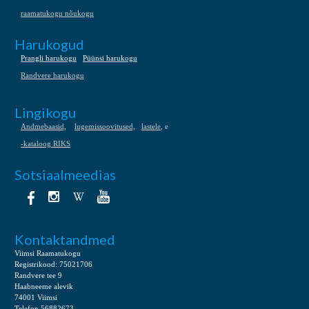
raamatukogu nõukogu
Harukogud
Prangli harukogu
Püünsi harukogu
Randvere harukogu
Lingikogu
Andmebaasid,
lugemissoovitused,
lastele
, e
-kataloog RIKS
Sotsiaalmeedias
Kontaktandmed
Viimsi Raamatukogu
Registrikood: 75021706
Randvere tee 9
Haabneeme alevik
74001 Viimsi
Telefon 56882673