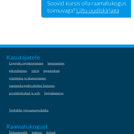
Soovid kursis olla raamatukogus
toimuvaga?
Liitu uudiskirjaga
Kasutajatele
Lugejaks registreerimine,
laenutamine,
pikendamine,
viivis,
tagastuskast,
printimine ja skaneerimine,
raamatukogudevaheline laenutus,
arvutitöökohad ja wifi,
ligipääsetavus
Veebilehe privaatsuspoliitika
Raamatukogust
Dokumendid,
ajalugu,
kogud,