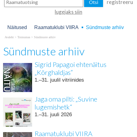
registreeru
lugejaks siin
Näitused
Raamatuklubi VIIRA
Sündmuste arhiiv
Avaleht
>
Toimumas
>
Sündmuste arhiiv
Sündmuste arhiiv
Sigrid Papagoi ehtenäitus
„Kõrghaldjas”
1.–31. juulil vitriinides
Jaga oma pilti: „Suvine
lugemishetk“
1.–31. juuli 2026
Raamatuklubi VIIRA