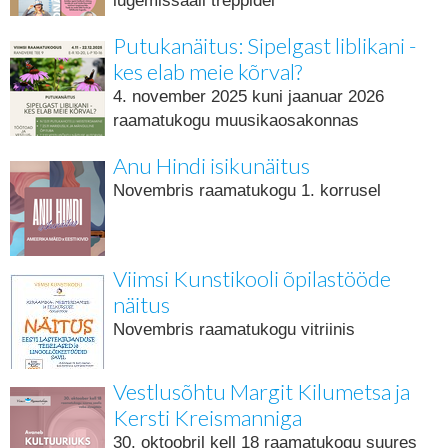
lugemissaali treppidel
Putukanäitus: Sipelgast liblikani -
kes elab meie kõrval?
4. november 2025 kuni jaanuar 2026
raamatukogu muusikaosakonnas
Anu Hindi isikunäitus
Novembris raamatukogu 1. korrusel
Viimsi Kunstikooli õpilastööde
näitus
Novembris raamatukogu vitriinis
Vestlusõhtu Margit Kilumetsa ja
Kersti Kreismanniga
30. oktoobril kell 18 raamatukogu suures