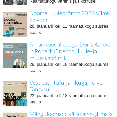
Raamatukogu vitriinis ja I korrusel
Noorte Luuleprõmm 2026 Viimsi
eelvoor
28. jaanuaril kell 11 raamatukogu suures
saalis
Ärkan koos lilledega: Doris Kareva
ja Robert Jürjendali luule- ja
muusikapõimik
28. jaanuaril kell 18 raamatukogu suures
saalis
Vestlusõhtu kirjanikuga: Toivo
Tänavsuu
23. jaanuaril kell 18 raamatukogu suures
saalis
Mänguloomade väljapanek „Ema ja