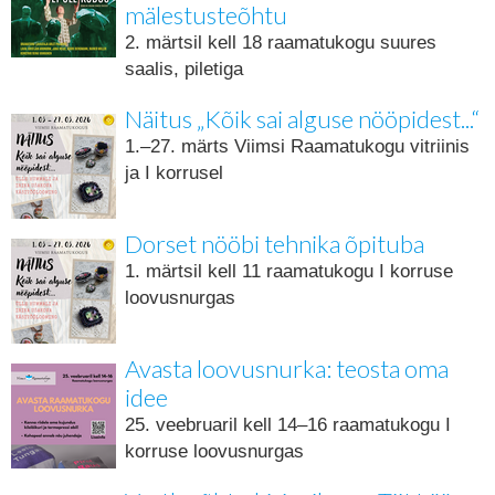
mälestusteõhtu
2. märtsil kell 18 raamatukogu suures
saalis, piletiga
Näitus „Kõik sai alguse nööpidest...“
1.–27. märts Viimsi Raamatukogu vitriinis
ja I korrusel
Dorset nööbi tehnika õpituba
1. märtsil kell 11 raamatukogu I korruse
loovusnurgas
Avasta loovusnurka: teosta oma
idee
25. veebruaril kell 14–16 raamatukogu I
korruse loovusnurgas