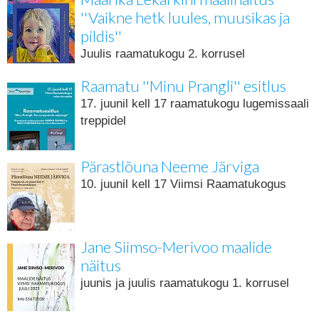
''Vaikne hetk luules, muusikas ja
pildis''
Juulis raamatukogu 2. korrusel
Raamatu ''Minu Prangli'' esitlus
17. juunil kell 17 raamatukogu lugemissaali
treppidel
Pärastlõuna Neeme Järviga
10. juunil kell 17 Viimsi Raamatukogus
Jane Siimso-Merivoo maalide
näitus
juunis ja juulis raamatukogu 1. korrusel