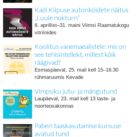
Kadi Kiipuse autoriköidete näitus
„Luule nokturn“
8. aprillist–31. maini Viimsi Raamatukogu
vitriinides
Koolitus vanemaealistele: mis on
see tehisintellekt, millest kõik
räägivad?
Esmaspäeval, 25. mail kell 15–16.30
rühmaruumis Kevade
Vimpsiku jutu- ja mängutund
Laupäeval, 23. mail kell 13 laste- ja
noorteosakonnas
Paberi taaskasutamise kursuse
avatud tund