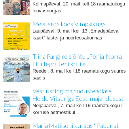
Kolmapäeval, 20. mail kell 18 raamatukogu
loovusnurgas
Meisterda koos Vimpsikuga
Laupäeval, 9. mail kell 13 „Emadepäeva
kaart“ laste- ja noorteosakonnas
Tiina Pargi reisiõhtu „Põhja-Norra
Hurtegruteni kruiis“
Reedel, 8. mail kell 18 raamatukogu suures
saalis
Vestlusring majandusteadlase
Heido Vitsuriga Eesti majandusest
Neljapäeval, 7. mail kell 19 raamatukogu I
korruse astmestikul
Marja Matiiseni kursus ''Paberist