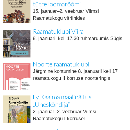
tütre loomarõõm“
15. jaanuar–2. veebruar Viimsi
Raamatukogu vitriinides
Raamatuklubi Viira
8. jaanuaril kell 17.30 rühmaruumis Sügis
Noorte raamatuklubi
Järgmine kohtumine 8. jaanuaril kell 17
raamatukogu II korruse noorteringis
Ly Kaalma maalinäitus
„Uneskõndija“
2. jaanuar–2. veebruar Viimsi
Raamatukogu I korrusel