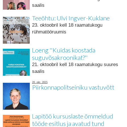
saalis
Teeõhtu: Ulvi Ingver-Kuklane
23. oktoobril kell 18 raamatukogu
rühmatööruumis
Loeng ''Kuidas koostada
suguvõsakroonikat?''
21. oktoobril kell 18 raamatukogu suures
saalis
20. okt. 2025
Piirkonnapolitseiniku vastuvõtt
Lapitöö kursuslaste õmmeldud
tööde esitlus ja avatud tund