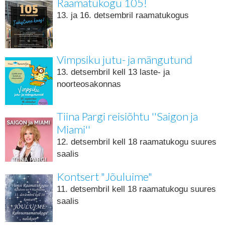
Raamatukogu 105!
13. ja 16. detsembril raamatukogus
Vimpsiku jutu- ja mängutund
13. detsembril kell 13 laste- ja
noorteosakonnas
Tiina Pargi reisiõhtu ''Saigon ja
Miami''
12. detsembril kell 18 raamatukogu suures
saalis
Kontsert "Jõuluime"
11. detsembril kell 18 raamatukogu suures
saalis