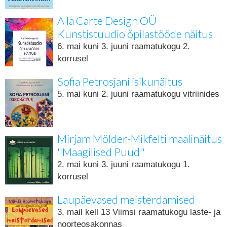
A la Carte Design OÜ
Kunstistuudio õpilastööde näitus
6. mai kuni 3. juuni raamatukogu 2.
korrusel
Sofia Petrosjani isikunäitus
5. mai kuni 2. juuni raamatukogu vitriinides
Mirjam Mölder-Mikfelti maalinäitus
''Maagilised Puud''
2. mai kuni 3. juuni raamatukogu 1.
korrusel
Laupäevased meisterdamised
3. mail kell 13 Viimsi raamatukogu laste- ja
noorteosakonnas