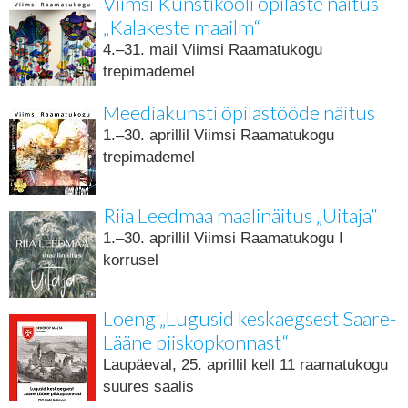
Viimsi Kunstikooli õpilaste näitus
„Kalakeste maailm“
4.–31. mail Viimsi Raamatukogu
trepimademel
Meediakunsti õpilastööde näitus
1.–30. aprillil Viimsi Raamatukogu
trepimademel
Riia Leedmaa maalinäitus „Uitaja“
1.–30. aprillil Viimsi Raamatukogu I
korrusel
Loeng „Lugusid keskaegsest Saare-
Lääne piiskopkonnast“
Laupäeval, 25. aprillil kell 11 raamatukogu
suures saalis