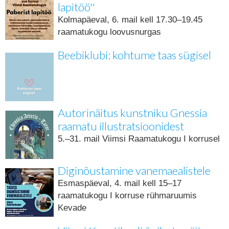
lapitöö''
Kolmapäeval, 6. mail kell 17.30–19.45
raamatukogu loovusnurgas
Beebiklubi: kohtume taas sügisel
Autorinäitus kunstniku Gnessia
raamatu illustratsioonidest
5.–31. mail Viimsi Raamatukogu I korrusel
Diginõustamine vanemaealistele
Esmaspäeval, 4. mail kell 15–17
raamatukogu I korruse rühmaruumis
Kevade