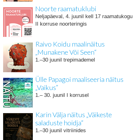
Noorte raamatuklubi
Neljapäeval, 4. juunil kell 17 raamatukogu
II korruse noorteringis
Raivo Koidu maalinäitus
„Munakene Või Seen“
1.–30 juunil trepimademel
Ülle Papagoi maaliseeria näitus
„Vaikus”
1.– 30. juunil I korrusel
Karin Välja näitus „Väikeste
saladuste hoidja“
1.–30 juunil vitriinides