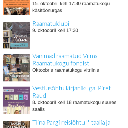
15. oktoobril kell 17:30 raamatukogu
käsitöönurgas
Raamatuklubi
9. oktoobril kell 17:30
Vanimad raamatud Viimsi
Raamatukogu fondist
Oktoobris raamatukogu vitriinis
Vestlusõhtu kirjanikuga: Piret
Raud
8. oktoobril kell 18 raamatukogu suures
saalis
Tiina Pargi reisiõhtu ''Itaalia ja