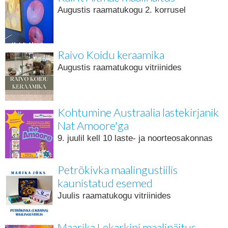
Augustis raamatukogu 2. korrusel
Raivo Koidu keraamika
Augustis raamatukogu vitriinides
Kohtumine Austraalia lastekirjanik
Nat Amoore'ga
9. juulil kell 10 laste- ja noorteosakonnas
Petrõkivka maalingustiilis
kaunistatud esemed
Juulis raamatukogu vitriinides
Maarika Lekarkini maalinäitus