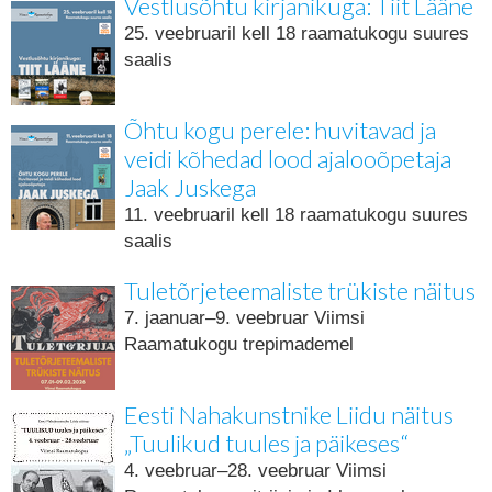
Vestlusõhtu kirjanikuga: Tiit Lääne
25. veebruaril kell 18 raamatukogu suures
saalis
Õhtu kogu perele: huvitavad ja
veidi kõhedad lood ajalooõpetaja
Jaak Juskega
11. veebruaril kell 18 raamatukogu suures
saalis
Tuletõrjeteemaliste trükiste näitus
7. jaanuar–9. veebruar Viimsi
Raamatukogu trepimademel
Eesti Nahakunstnike Liidu näitus
„Tuulikud tuules ja päikeses“
4. veebruar–28. veebruar Viimsi