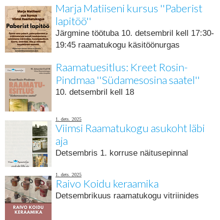
Marja Matiiseni kursus ''Paberist
lapitöö''
Järgmine töötuba 10. detsembril kell 17:30-
19:45 raamatukogu käsitöönurgas
Raamatuesitlus: Kreet Rosin-
Pindmaa ''Südamesosina saatel''
10. detsembril kell 18
1. dets. 2025
Viimsi Raamatukogu asukoht läbi
aja
Detsembris 1. korruse näitusepinnal
1. dets. 2025
Raivo Koidu keraamika
Detsembrikuus raamatukogu vitriinides