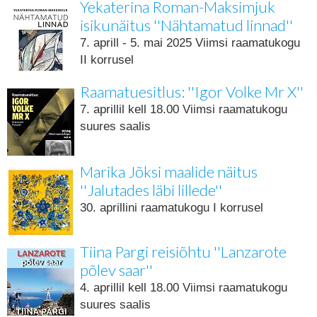
Yekaterina Roman-Maksimjuk
isikunäitus ''Nähtamatud linnad''
7. aprill - 5. mai 2025 Viimsi raamatukogu
II korrusel
Raamatuesitlus: ''Igor Volke Mr X''
7. aprillil kell 18.00 Viimsi raamatukogu
suures saalis
Marika Jõksi maalide näitus
''Jalutades läbi lillede''
30. aprillini raamatukogu I korrusel
Tiina Pargi reisiõhtu ''Lanzarote
põlev saar''
4. aprillil kell 18.00 Viimsi raamatukogu
suures saalis