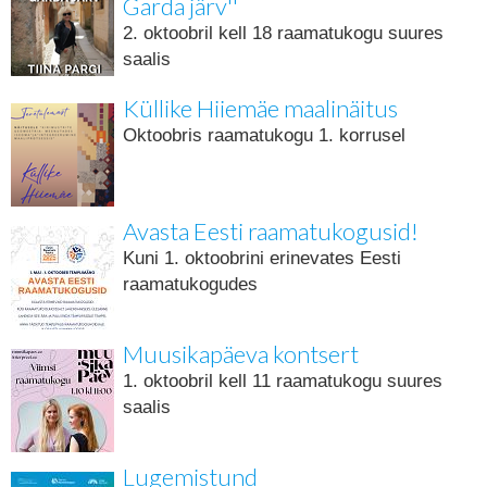
Garda järv''
2. oktoobril kell 18 raamatukogu suures
saalis
Küllike Hiiemäe maalinäitus
Oktoobris raamatukogu 1. korrusel
Avasta Eesti raamatukogusid!
Kuni 1. oktoobrini erinevates Eesti
raamatukogudes
Muusikapäeva kontsert
1. oktoobril kell 11 raamatukogu suures
saalis
Lugemistund