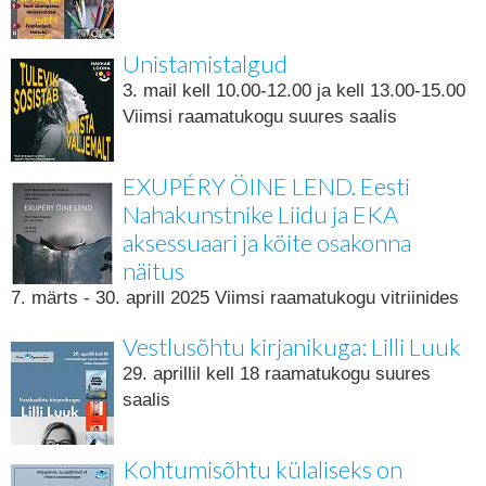
Unistamistalgud
3. mail kell 10.00-12.00 ja kell 13.00-15.00
Viimsi raamatukogu suures saalis
EXUPÉRY ÖINE LEND. Eesti
Nahakunstnike Liidu ja EKA
aksessuaari ja köite osakonna
näitus
7. märts - 30. aprill 2025 Viimsi raamatukogu vitriinides
Vestlusõhtu kirjanikuga: Lilli Luuk
29. aprillil kell 18 raamatukogu suures
saalis
Kohtumisõhtu külaliseks on