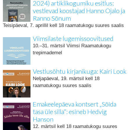
2024) artiklikogumiku esitlus:
vestlevad koostajad Hanno Ojalo ja
Ranno Sõnum
Teisipäeval, 7. aprillil kell 18 raamatukogu suures saalis
Viimsilaste lugemissoovitused
10.–31. märtsil Viimsi Raamatukogu
trepimademel
Vestlusõhtu kirjanikuga: Kairi Look
Neljapäeval, 19. märtsil kell 18
raamatukogu suures saalis
Emakeelepäeva kontsert „Sõida
tasa üle silla“: esineb Hedvig
Hanson
12. märtsil kell 18 raamatukogu suures