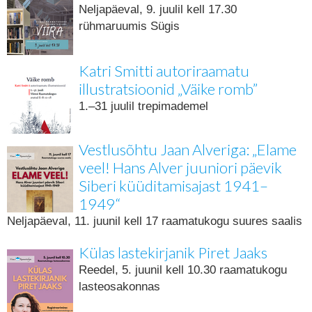
Neljapäeval, 9. juulil kell 17.30
rühmaruumis Sügis
Katri Smitti autoriraamatu
illustratsioonid „Väike romb”
1.–31 juulil trepimademel
Vestlusõhtu Jaan Alveriga: „Elame
veel! Hans Alver juuniori päevik
Siberi küüditamisajast 1941–
1949“
Neljapäeval, 11. juunil kell 17 raamatukogu suures saalis
Külas lastekirjanik Piret Jaaks
Reedel, 5. juunil kell 10.30 raamatukogu
lasteosakonnas