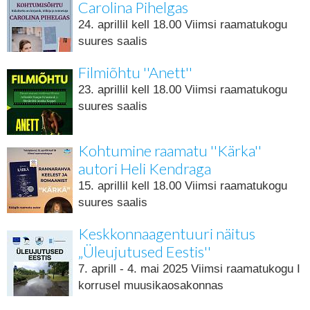
Carolina Pihelgas
24. aprillil kell 18.00 Viimsi raamatukogu
suures saalis
Filmiõhtu ''Anett''
23. aprillil kell 18.00 Viimsi raamatukogu
suures saalis
Kohtumine raamatu ''Kärka''
autori Heli Kendraga
15. aprillil kell 18.00 Viimsi raamatukogu
suures saalis
Keskkonnaagentuuri näitus
„Üleujutused Eestis''
7. aprill - 4. mai 2025 Viimsi raamatukogu I
korrusel muusikaosakonnas