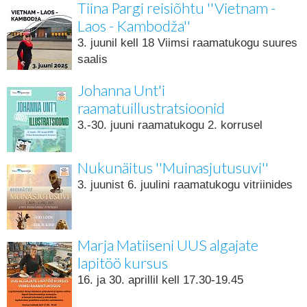
Tiina Pargi reisiõhtu ''Vietnam -
Laos - Kambodža''
3. juunil kell 18 Viimsi raamatukogu suures
saalis
Johanna Unt'i
raamatuillustratsioonid
3.-30. juuni raamatukogu 2. korrusel
Nukunäitus ''Muinasjutusuvi''
3. juunist 6. juulini raamatukogu vitriinides
Marja Matiiseni UUS algajate
lapitöö kursus
16. ja 30. aprillil kell 17.30-19.45