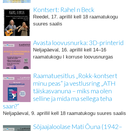
Kontsert: Rahel n Beck
Reedel, 17. aprillil kell 18 raamatukogu
suures saalis
Avasta loovusnurka: 3D-printerid
Neljapäeval, 16. aprillil kell 14–16
raamatukogu I korruse loovusnurgas
Raamatuesitlus „Rokk-kontsert
minu peas“ ja vestlusring „ATH
täiskasvanuna – miks ma olen
selline ja mida ma sellega teha
saan?“
Neljapäeval, 9. aprillil kell 18 raamatukogu suures saalis
Sõjaajaloolase Mati Õuna (1942–