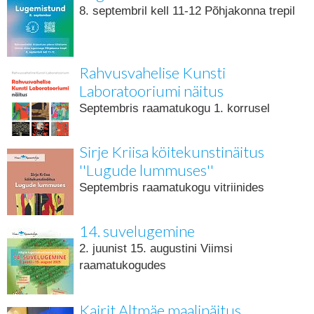
8. septembril kell 11-12 Põhjakonna trepil
Rahvusvahelise Kunsti
Laboratooriumi näitus
Septembris raamatukogu 1. korrusel
Sirje Kriisa köitekunstinäitus
''Lugude lummuses''
Septembris raamatukogu vitriinides
14. suvelugemine
2. juunist 15. augustini Viimsi
raamatukogudes
Kairit Altmäe maalinäitus