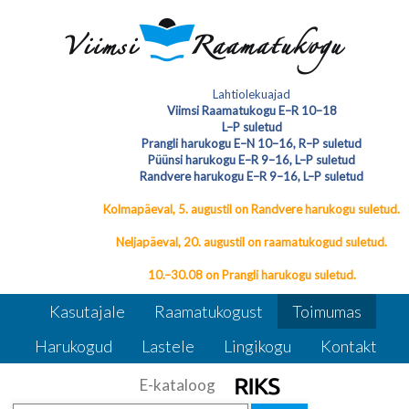
Loe edasi
Sündmuste arhiiv
Lahtiolekuajad
Viimsi Raamatukogu E–R 10–18
L–P suletud
Sündmuste arhiiv
Prangli harukogu E–N 10–16, R–P suletud
Püünsi harukogu E–R 9–16, L–P suletud
Randvere harukogu E–R 9–16, L–P suletud
Kolmapäeval, 5. augustil on Randvere harukogu suletud.
Neljapäeval, 20. augustil on raamatukogud suletud.
10.–30.08 on Prangli harukogu suletud.
Kasutajale
Raamatukogust
Toimumas
Harukogud
Lastele
Lingikogu
Kontakt
E-kataloog