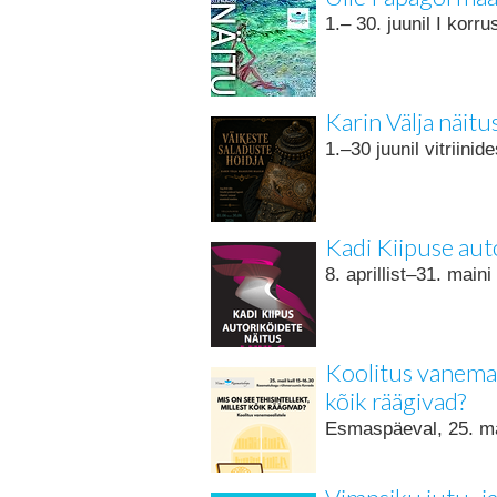
1.– 30. juunil I korru
Karin Välja näitu
1.–30 juunil vitriinid
Kadi Kiipuse aut
8. aprillist–31. main
Koolitus vanemaea
kõik räägivad?
Esmaspäeval, 25. ma