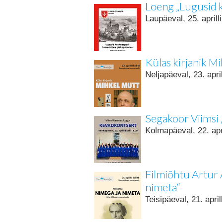
Loeng „Lugusid 
Laupäeval, 25. aprill
Külas kirjanik M
Neljapäeval, 23. apri
Segakoor Viimsi
Kolmapäeval, 22. apr
Filmiõhtu Artur 
nimeta“
Teisipäeval, 21. apri