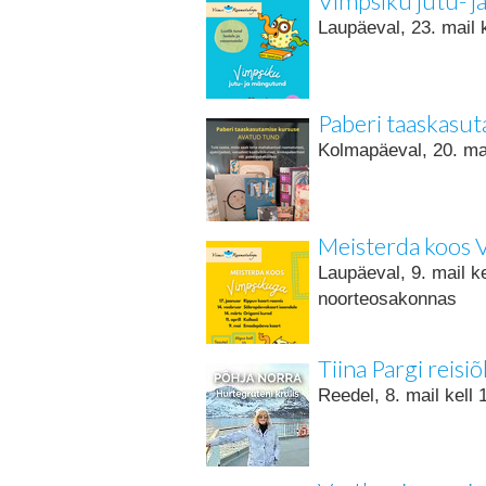
Vimpsiku jutu- 
Laupäeval, 23. mail 
Paberi taaskasu
Kolmapäeval, 20. ma
Meisterda koos 
Laupäeval, 9. mail k
noorteosakonnas
Tiina Pargi reis
Reedel, 8. mail kell