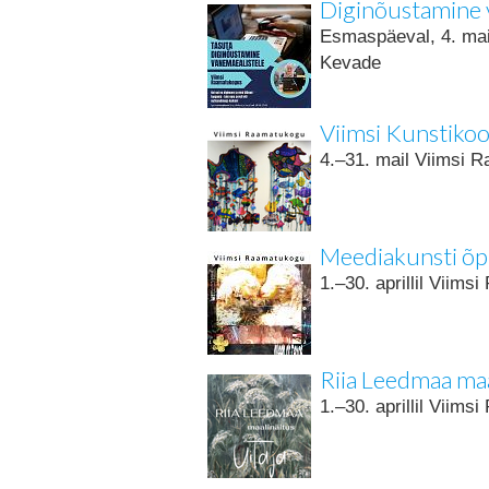
Diginõustamine 
Esmaspäeval, 4. mai
Kevade
Viimsi Kunstikool
4.–31. mail Viimsi 
Meediakunsti õpi
1.–30. aprillil Viim
Riia Leedmaa maa
1.–30. aprillil Viims