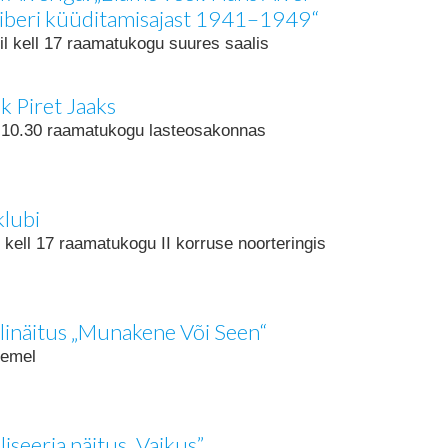
Siberi küüditamisajast 1941–1949“
nil kell 17 raamatukogu suures saalis
ik Piret Jaaks
ll 10.30 raamatukogu lasteosakonnas
lubi
l kell 17 raamatukogu II korruse noorteringis
linäitus „Munakene Või Seen“
demel
iseeria näitus „Vaikus”