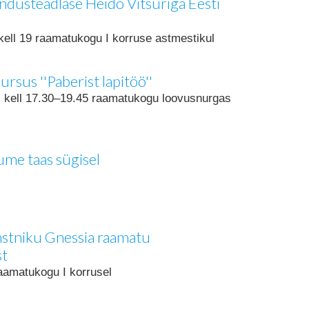
ndusteadlase Heido Vitsuriga Eesti
 kell 19 raamatukogu I korruse astmestikul
ursus ''Paberist lapitöö''
l kell 17.30–19.45 raamatukogu loovusnurgas
ume taas sügisel
nstniku Gnessia raamatu
st
aamatukogu I korrusel