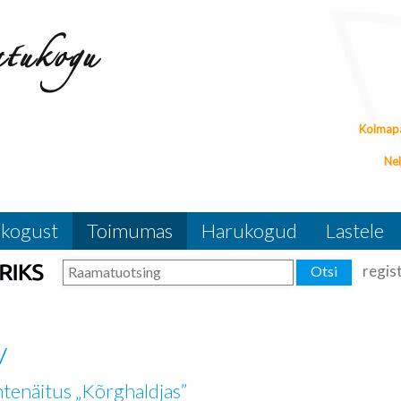
Kolmapä
Nel
kogust
Toimumas
Harukogud
Lastele
regist
v
htenäitus „Kõrghaldjas”