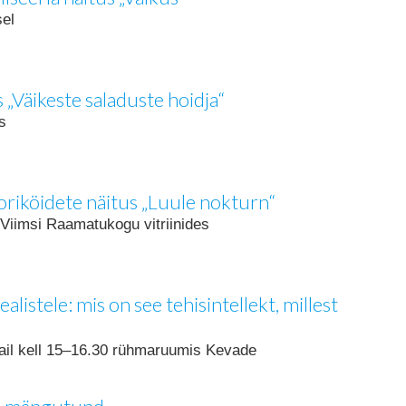
sel
s „Väikeste saladuste hoidja“
es
oriköidete näitus „Luule nokturn“
i Viimsi Raamatukogu vitriinides
listele: mis on see tehisintellekt, millest
il kell 15–16.30 rühmaruumis Kevade