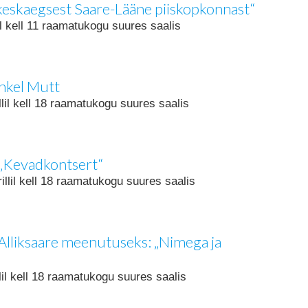
keskaegsest Saare-Lääne piiskopkonnast“
il kell 11 raamatukogu suures saalis
ihkel Mutt
llil kell 18 raamatukogu suures saalis
 „Kevadkontsert“
illil kell 18 raamatukogu suures saalis
Alliksaare meenutuseks: „Nimega ja
llil kell 18 raamatukogu suures saalis