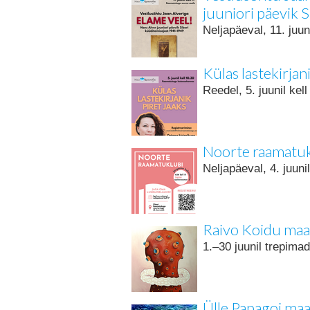
juuniori päevik 
Neljapäeval, 11. juu
Külas lastekirjan
Reedel, 5. juunil ke
Noorte raamatuk
Neljapäeval, 4. juuni
Raivo Koidu maa
1.–30 juunil trepima
Ülle Papagoi maal