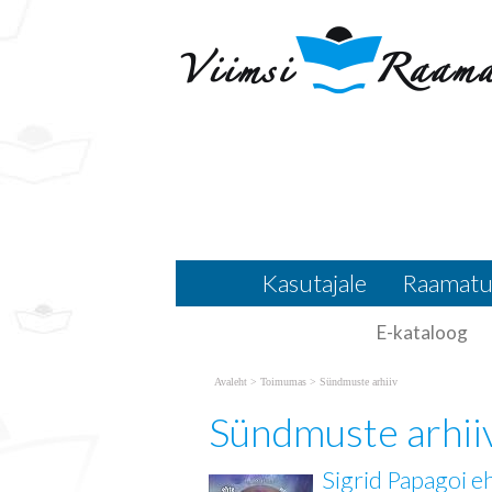
Loe edasi
Sündmuste arhiiv
Sündmuste arhiiv
Kasutajale
Raamatu
E-kataloog
Avaleht
>
Toimumas
>
Sündmuste arhiiv
Sündmuste arhii
Sigrid Papagoi e