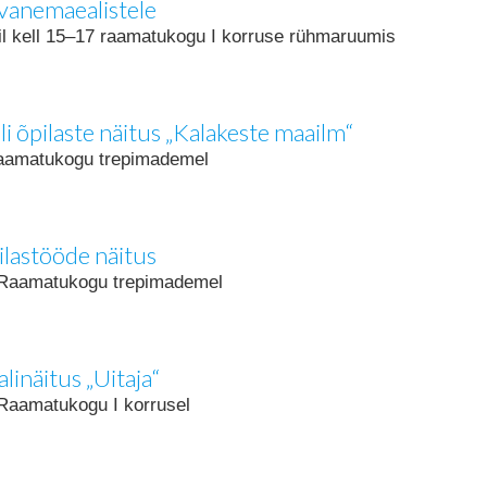
vanemaealistele
l kell 15–17 raamatukogu I korruse rühmaruumis
i õpilaste näitus „Kalakeste maailm“
Raamatukogu trepimademel
lastööde näitus
si Raamatukogu trepimademel
linäitus „Uitaja“
i Raamatukogu I korrusel