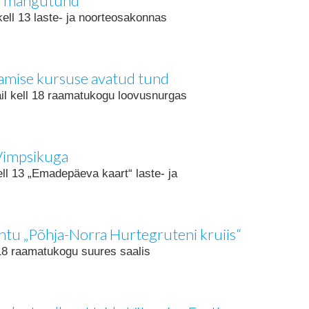
ja mängutund
kell 13 laste- ja noorteosakonnas
tamise kursuse avatud tund
il kell 18 raamatukogu loovusnurgas
Vimpsikuga
ell 13 „Emadepäeva kaart“ laste- ja
iõhtu „Põhja-Norra Hurtegruteni kruiis“
 18 raamatukogu suures saalis