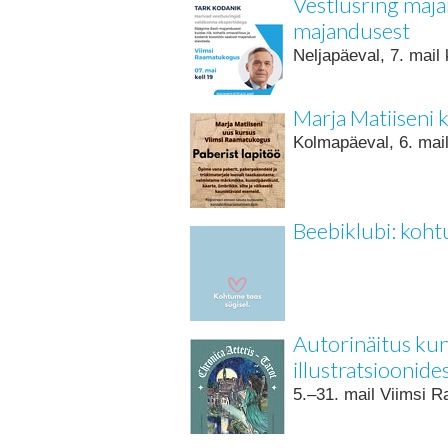
Vestlusring maja
majandusest
Neljapäeval, 7. mail
Marja Matiiseni k
Kolmapäeval, 6. mai
Beebiklubi: koht
Autorinäitus ku
illustratsioonide
5.–31. mail Viimsi R