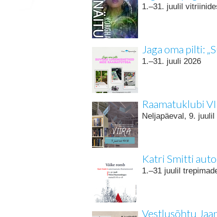
1.–31. juulil vitriinid
Jaga oma pilti: 
1.–31. juuli 2026
Raamatuklubi V
Neljapäeval, 9. juul
Katri Smitti auto
1.–31 juulil trepima
Vestlusõhtu Jaan