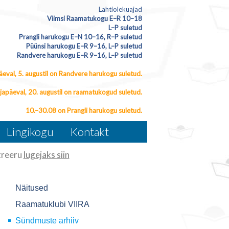
Lahtiolekuajad
Viimsi Raamatukogu E–R 10–18
L–P suletud
Prangli harukogu E–N 10–16, R–P suletud
Püünsi harukogu E–R 9–16, L–P suletud
Randvere harukogu E–R 9–16, L–P suletud
eval, 5. augustil on Randvere harukogu suletud.
japäeval, 20. augustil on raamatukogud suletud.
10.–30.08 on Prangli harukogu suletud.
Lingikogu
Kontakt
reeru
lugejaks siin
Näitused
Raamatuklubi VIIRA
Sündmuste arhiiv