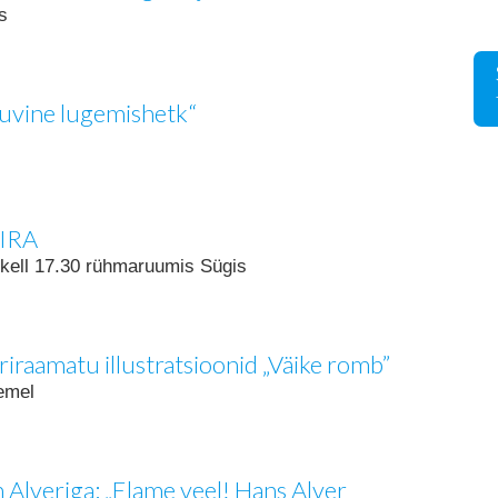
es
„Suvine lugemishetk“
IIRA
il kell 17.30 rühmaruumis Sügis
riraamatu illustratsioonid „Väike romb”
demel
 Alveriga: „Elame veel! Hans Alver