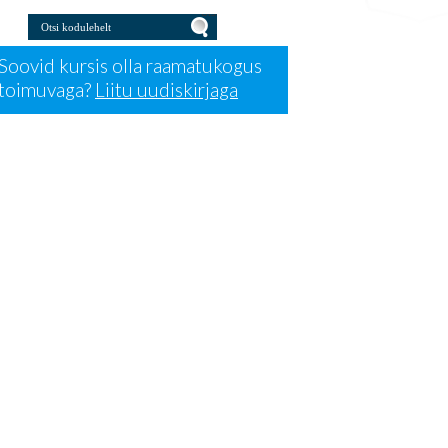
Otsi kodulehelt
Press for Otsi kodulehelt
Soovid kursis olla raamatukogus
toimuvaga?
Liitu uudiskirjaga