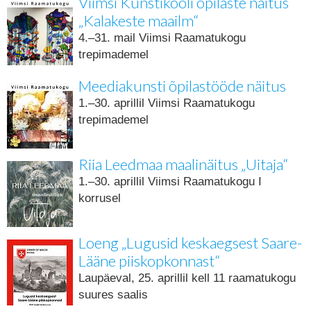
Viimsi Kunstikooli õpilaste näitus
„Kalakeste maailm“
4.–31. mail Viimsi Raamatukogu
trepimademel
Meediakunsti õpilastööde näitus
1.–30. aprillil Viimsi Raamatukogu
trepimademel
Riia Leedmaa maalinäitus „Uitaja“
1.–30. aprillil Viimsi Raamatukogu I
korrusel
Loeng „Lugusid keskaegsest Saare-
Lääne piiskopkonnast“
Laupäeval, 25. aprillil kell 11 raamatukogu
suures saalis