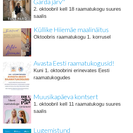
Garda järv''
2. oktoobril kell 18 raamatukogu suures
saalis
Küllike Hiiemäe maalinäitus
Oktoobris raamatukogu 1. korrusel
Avasta Eesti raamatukogusid!
Kuni 1. oktoobrini erinevates Eesti
raamatukogudes
Muusikapäeva kontsert
1. oktoobril kell 11 raamatukogu suures
saalis
Lugemistund