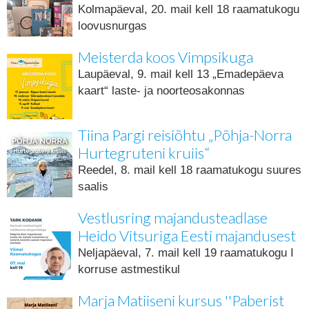
Kolmapäeval, 20. mail kell 18 raamatukogu
loovusnurgas
Meisterda koos Vimpsikuga
Laupäeval, 9. mail kell 13 „Emadepäeva
kaart“ laste- ja noorteosakonnas
Tiina Pargi reisiõhtu „Põhja-Norra
Hurtegruteni kruiis“
Reedel, 8. mail kell 18 raamatukogu suures
saalis
Vestlusring majandusteadlase
Heido Vitsuriga Eesti majandusest
Neljapäeval, 7. mail kell 19 raamatukogu I
korruse astmestikul
Marja Matiiseni kursus ''Paberist