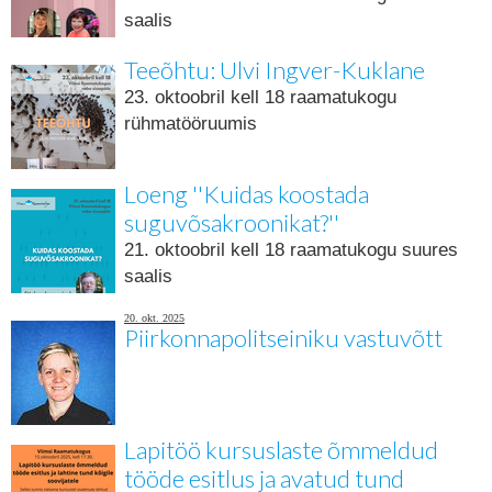
saalis
Teeõhtu: Ulvi Ingver-Kuklane
23. oktoobril kell 18 raamatukogu
rühmatööruumis
Loeng ''Kuidas koostada
suguvõsakroonikat?''
21. oktoobril kell 18 raamatukogu suures
saalis
20. okt. 2025
Piirkonnapolitseiniku vastuvõtt
Lapitöö kursuslaste õmmeldud
tööde esitlus ja avatud tund