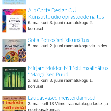
A la Carte Design OÜ
Kunstistuudio õpilastööde näitus
6. mai kuni 3. juuni raamatukogu 2.
korrusel
Sofia Petrosjani isikunäitus
5. mai kuni 2. juuni raamatukogu vitriinides
Mirjam Mölder-Mikfelti maalinäitus
''Maagilised Puud''
2. mai kuni 3. juuni raamatukogu 1.
korrusel
Laupäevased meisterdamised
3. mail kell 13 Viimsi raamatukogu laste- ja
noorteosakonnas