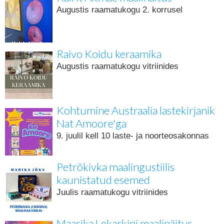
Augustis raamatukogu 2. korrusel
Raivo Koidu keraamika
Augustis raamatukogu vitriinides
Kohtumine Austraalia lastekirjanik
Nat Amoore'ga
9. juulil kell 10 laste- ja noorteosakonnas
Petrõkivka maalingustiilis
kaunistatud esemed
Juulis raamatukogu vitriinides
Maarika Lekarkini maalinäitus