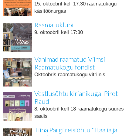
15. oktoobril kell 17:30 raamatukogu
käsitöönurgas
Raamatuklubi
9. oktoobril kell 17:30
Vanimad raamatud Viimsi
Raamatukogu fondist
Oktoobris raamatukogu vitriinis
Vestlusõhtu kirjanikuga: Piret
Raud
8. oktoobril kell 18 raamatukogu suures
saalis
Tiina Pargi reisiõhtu ''Itaalia ja