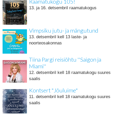
Raamatukogu 105!
13. ja 16. detsembril raamatukogus
Vimpsiku jutu- ja mängutund
13. detsembril kell 13 laste- ja
noorteosakonnas
Tiina Pargi reisiõhtu ''Saigon ja
Miami''
12. detsembril kell 18 raamatukogu suures
saalis
Kontsert "Jõuluime"
11. detsembril kell 18 raamatukogu suures
saalis