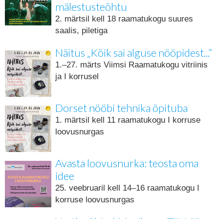
mälestusteõhtu
2. märtsil kell 18 raamatukogu suures
saalis, piletiga
Näitus „Kõik sai alguse nööpidest...“
1.–27. märts Viimsi Raamatukogu vitriinis
ja I korrusel
Dorset nööbi tehnika õpituba
1. märtsil kell 11 raamatukogu I korruse
loovusnurgas
Avasta loovusnurka: teosta oma
idee
25. veebruaril kell 14–16 raamatukogu I
korruse loovusnurgas