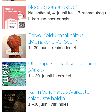
Noorte raamatuklubi
Neljapäeval, 4. juunil kell 17 raamatukogu
II korruse noorteringis
Raivo Koidu maalinäitus
„Munakene Või Seen“
1.–30 juunil trepimademel
Ülle Papagoi maaliseeria näitus
„Vaikus”
1.– 30. juunil I korrusel
Karin Välja näitus „Väikeste
saladuste hoidja“
1.–30 juunil vitriinides