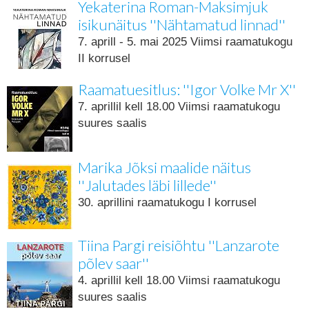
Yekaterina Roman-Maksimjuk
isikunäitus ''Nähtamatud linnad''
7. aprill - 5. mai 2025 Viimsi raamatukogu
II korrusel
Raamatuesitlus: ''Igor Volke Mr X''
7. aprillil kell 18.00 Viimsi raamatukogu
suures saalis
Marika Jõksi maalide näitus
''Jalutades läbi lillede''
30. aprillini raamatukogu I korrusel
Tiina Pargi reisiõhtu ''Lanzarote
põlev saar''
4. aprillil kell 18.00 Viimsi raamatukogu
suures saalis