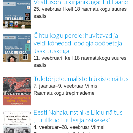
Vestlusõhtu kirjanikuga: Tiit Lääne
25. veebruaril kell 18 raamatukogu suures
saalis
Õhtu kogu perele: huvitavad ja
veidi kõhedad lood ajalooõpetaja
Jaak Juskega
11. veebruaril kell 18 raamatukogu suures
saalis
Tuletõrjeteemaliste trükiste näitus
7. jaanuar–9. veebruar Viimsi
Raamatukogu trepimademel
Eesti Nahakunstnike Liidu näitus
„Tuulikud tuules ja päikeses“
4. veebruar–28. veebruar Viimsi