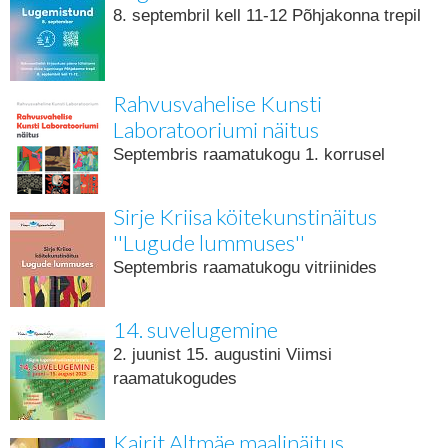
8. septembril kell 11-12 Põhjakonna trepil
Rahvusvahelise Kunsti
Laboratooriumi näitus
Septembris raamatukogu 1. korrusel
Sirje Kriisa köitekunstinäitus
''Lugude lummuses''
Septembris raamatukogu vitriinides
14. suvelugemine
2. juunist 15. augustini Viimsi
raamatukogudes
Kairit Altmäe maalinäitus