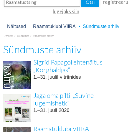
registreeru
lugejaks siin
Näitused
Raamatuklubi VIIRA
Sündmuste arhiiv
Avaleht
>
Toimumas
>
Sündmuste arhiiv
Sündmuste arhiiv
Sigrid Papagoi ehtenäitus
„Kõrghaldjas”
1.–31. juulil vitriinides
Jaga oma pilti: „Suvine
lugemishetk“
1.–31. juuli 2026
Raamatuklubi VIIRA