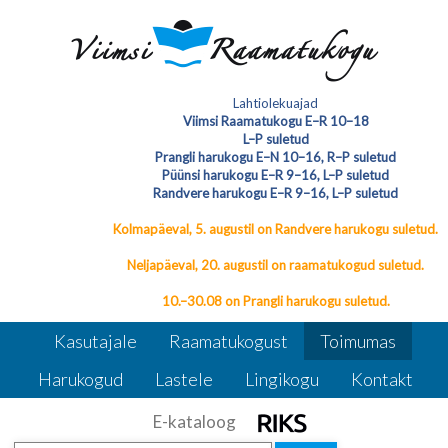
Loe edasi
Sündmuste arhiiv
Lahtiolekuajad
Viimsi Raamatukogu E–R 10–18
L–P suletud
Sündmuste arhiiv
Prangli harukogu E–N 10–16, R–P suletud
Püünsi harukogu E–R 9–16, L–P suletud
Randvere harukogu E–R 9–16, L–P suletud
Kolmapäeval, 5. augustil on Randvere harukogu suletud.
Neljapäeval, 20. augustil on raamatukogud suletud.
10.–30.08 on Prangli harukogu suletud.
Kasutajale
Raamatukogust
Toimumas
Harukogud
Lastele
Lingikogu
Kontakt
E-kataloog