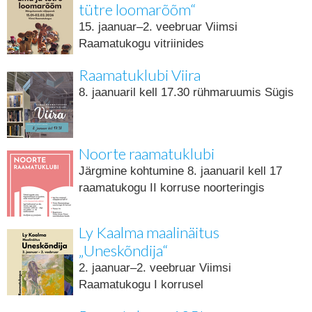
tütre loomarõõm“
15. jaanuar–2. veebruar Viimsi
Raamatukogu vitriinides
Raamatuklubi Viira
8. jaanuaril kell 17.30 rühmaruumis Sügis
Noorte raamatuklubi
Järgmine kohtumine 8. jaanuaril kell 17
raamatukogu II korruse noorteringis
Ly Kaalma maalinäitus
„Uneskõndija“
2. jaanuar–2. veebruar Viimsi
Raamatukogu I korrusel