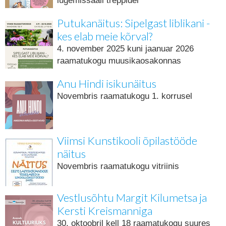
lugemissaali treppidel
Putukanäitus: Sipelgast liblikani -
kes elab meie kõrval?
4. november 2025 kuni jaanuar 2026
raamatukogu muusikaosakonnas
Anu Hindi isikunäitus
Novembris raamatukogu 1. korrusel
Viimsi Kunstikooli õpilastööde
näitus
Novembris raamatukogu vitriinis
Vestlusõhtu Margit Kilumetsa ja
Kersti Kreismanniga
30. oktoobril kell 18 raamatukogu suures