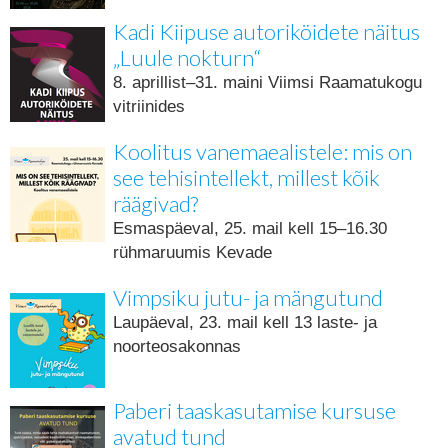
Kadi Kiipuse autoriköidete näitus
„Luule nokturn“
8. aprillist–31. maini Viimsi Raamatukogu
vitriinides
Koolitus vanemaealistele: mis on
see tehisintellekt, millest kõik
räägivad?
Esmaspäeval, 25. mail kell 15–16.30
rühmaruumis Kevade
Vimpsiku jutu- ja mängutund
Laupäeval, 23. mail kell 13 laste- ja
noorteosakonnas
Paberi taaskasutamise kursuse
avatud tund