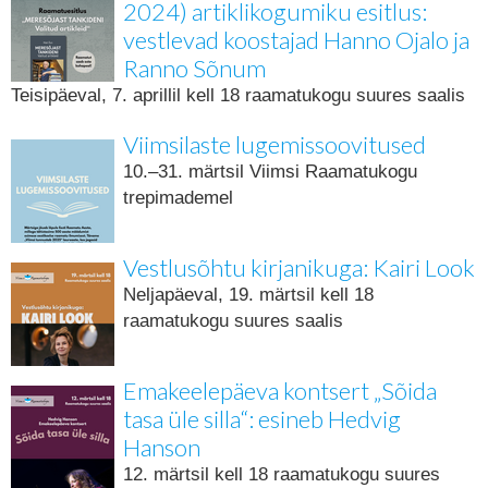
2024) artiklikogumiku esitlus:
vestlevad koostajad Hanno Ojalo ja
Ranno Sõnum
Teisipäeval, 7. aprillil kell 18 raamatukogu suures saalis
Viimsilaste lugemissoovitused
10.–31. märtsil Viimsi Raamatukogu
trepimademel
Vestlusõhtu kirjanikuga: Kairi Look
Neljapäeval, 19. märtsil kell 18
raamatukogu suures saalis
Emakeelepäeva kontsert „Sõida
tasa üle silla“: esineb Hedvig
Hanson
12. märtsil kell 18 raamatukogu suures