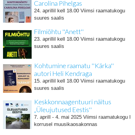
Carolina Pihelgas
24. aprillil kell 18.00 Viimsi raamatukogu
suures saalis
Filmiõhtu ''Anett''
23. aprillil kell 18.00 Viimsi raamatukogu
suures saalis
Kohtumine raamatu ''Kärka''
autori Heli Kendraga
15. aprillil kell 18.00 Viimsi raamatukogu
suures saalis
Keskkonnaagentuuri näitus
„Üleujutused Eestis''
7. aprill - 4. mai 2025 Viimsi raamatukogu I
korrusel muusikaosakonnas