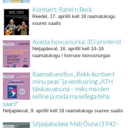
Kontsert: Rahel n Beck
Reedel, 17. aprillil kell 18 raamatukogu
suures saalis
Avasta loovusnurka: 3D-printerid
Neljapäeval, 16. aprillil kell 14–16
raamatukogu I korruse loovusnurgas
Raamatuesitlus „Rokk-kontsert
minu peas“ ja vestlusring „ATH
täiskasvanuna – miks ma olen
selline ja mida ma sellega teha
saan?“
Neljapäeval, 9. aprillil kell 18 raamatukogu suures saalis
Sõjaajaloolase Mati Õuna (1942–