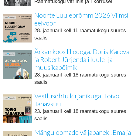
Raamatukogu vitriinis ja I korrusel
Noorte Luuleprõmm 2026 Viimsi
eelvoor
28. jaanuaril kell 11 raamatukogu suures
saalis
Ärkan koos lilledega: Doris Kareva
ja Robert Jürjendali luule- ja
muusikapõimik
28. jaanuaril kell 18 raamatukogu suures
saalis
Vestlusõhtu kirjanikuga: Toivo
Tänavsuu
23. jaanuaril kell 18 raamatukogu suures
saalis
Mänguloomade väljapanek „Ema ja