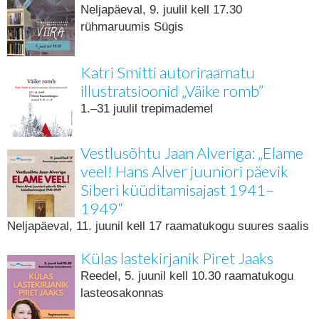
Neljapäeval, 9. juulil kell 17.30
rühmaruumis Sügis
Katri Smitti autoriraamatu
illustratsioonid „Väike romb”
1.–31 juulil trepimademel
Vestlusõhtu Jaan Alveriga: „Elame
veel! Hans Alver juuniori päevik
Siberi küüditamisajast 1941–
1949“
Neljapäeval, 11. juunil kell 17 raamatukogu suures saalis
Külas lastekirjanik Piret Jaaks
Reedel, 5. juunil kell 10.30 raamatukogu
lasteosakonnas