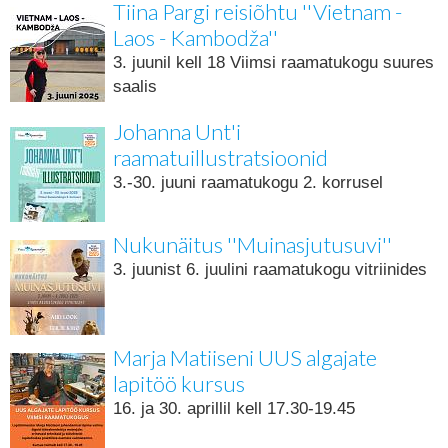
Tiina Pargi reisiõhtu ''Vietnam -
Laos - Kambodža''
3. juunil kell 18 Viimsi raamatukogu suures
saalis
Johanna Unt'i
raamatuillustratsioonid
3.-30. juuni raamatukogu 2. korrusel
Nukunäitus ''Muinasjutusuvi''
3. juunist 6. juulini raamatukogu vitriinides
Marja Matiiseni UUS algajate
lapitöö kursus
16. ja 30. aprillil kell 17.30-19.45