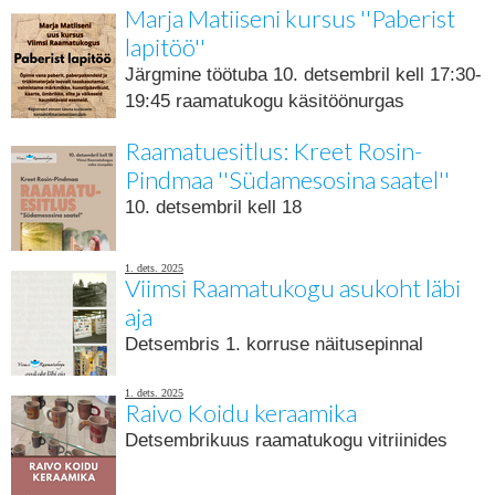
Marja Matiiseni kursus ''Paberist
lapitöö''
Järgmine töötuba 10. detsembril kell 17:30-
19:45 raamatukogu käsitöönurgas
Raamatuesitlus: Kreet Rosin-
Pindmaa ''Südamesosina saatel''
10. detsembril kell 18
1. dets. 2025
Viimsi Raamatukogu asukoht läbi
aja
Detsembris 1. korruse näitusepinnal
1. dets. 2025
Raivo Koidu keraamika
Detsembrikuus raamatukogu vitriinides