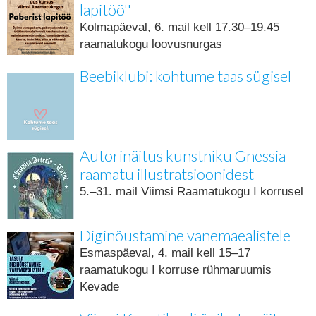
lapitöö''
Kolmapäeval, 6. mail kell 17.30–19.45
raamatukogu loovusnurgas
Beebiklubi: kohtume taas sügisel
Autorinäitus kunstniku Gnessia
raamatu illustratsioonidest
5.–31. mail Viimsi Raamatukogu I korrusel
Diginõustamine vanemaealistele
Esmaspäeval, 4. mail kell 15–17
raamatukogu I korruse rühmaruumis
Kevade