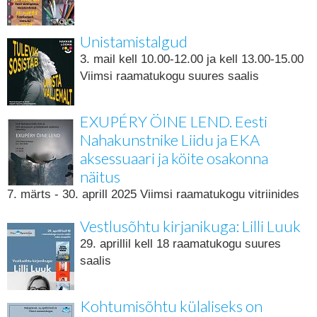
Unistamistalgud
3. mail kell 10.00-12.00 ja kell 13.00-15.00
Viimsi raamatukogu suures saalis
EXUPÉRY ÖINE LEND. Eesti
Nahakunstnike Liidu ja EKA
aksessuaari ja köite osakonna
näitus
7. märts - 30. aprill 2025 Viimsi raamatukogu vitriinides
Vestlusõhtu kirjanikuga: Lilli Luuk
29. aprillil kell 18 raamatukogu suures
saalis
Kohtumisõhtu külaliseks on